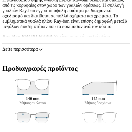
από τις κορυφαίες στον χώρο των γυαλιών οράσεως. Η συλλογή
γυαλιών Ray-ban εγγυάται υψηλή ποιότητα με διαχρονικό
σχεδιασμό και διατίθεται σε πολλά σχήματα και χρώματα. Τα
εμβληματικά γυαλιά ηλίου Ray-ban είναι επίσης δημοφιλή μεταξύ
μεγάλων διασημοτήτων που τα δοκίμασαν ανά τον κόσμο.
Ray-Ban RB4181 601/9A 57
είναι αντρικά γυαλιά ηλίου.
Δείτε πώς φαίνονται πάνω σας αυτά τα γυαλιά ηλίου με τη
Δείτε περισσότερα
λειτουργία του Εικονικού καθρέφτη του Lentiamo.
Σκελετός γυαλιών ηλίου
Προδιαγραφές προϊόντος
Το μαύρο χρώμα του σκελετού ταιριάζει απόλυτα με το
δροσερό χρώμα του δέρματος και τα ανοιχτά ξανθά, ανοιχτά
καφέ ή μαύρα μαλλιά.
Οι τετράγωνοι σκελετοί γυαλιών ηλίου
είναι ιδανική επιλογή
για όσους έχουν στρογγυλό, οβάλ ή τριγωνικό σχήμα
προσώπου.
140 mm
145 mm
Μήκος σκελετού
Μήκος βραχίονα
Ο σκελετός των γυαλιών ηλίου είναι κατασκευασμένος από
υψηλής ποιότητας πλαστικό, το οποίο προσφέρει μεγάλη αντοχή
και άνεση.
Φακός γυαλιών ηλίου
47 mm
57 mm
16 mm