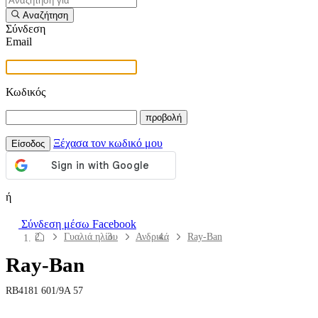
Αναζήτηση
Σύνδεση
Email
Κωδικός
προβολή
Ξέχασα τον κωδικό μου
Είσοδος
ή
Σύνδεση μέσω Facebook
Πλοήγηση
Γυαλιά ηλίου
Ανδρικά
Ray-Ban
στη
Ray-Ban
σελίδα
Φακοί Επαφής
RB4181 601/9A 57