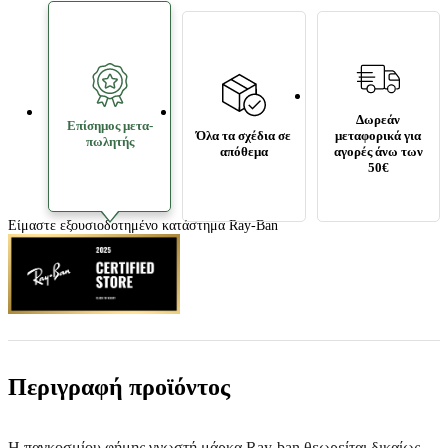
Δωρεάν
Επίσημος μετα­
Όλα τα σχέδια σε
μεταφορικά για
πωλητής
απόθεμα
αγορές άνω των
50€
Είμαστε εξουσιοδοτημένο κατάστημα Ray-Ban
Περιγραφή προϊόντος
Η παγκοσμίου φήμης γνωστή μάρκα Ray-ban θεωρείται δικαίως