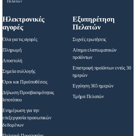
Πελατών
Ηλεκτρονικές
Εξυπηρέτηση
αγορές
Πελατών
Όλα για τις αγορές
Συχνές ερωτήσεις
Πληρωμή
Αίτημα ελαττωματικών
προϊόντων
Αποστολή
Επιστροφή προϊόντων εντός 30
Σημεία συλλογής
ημερών
Όροι και Προϋποθέσεις
Εγγύηση 365 ημερών
Δήλωση Προσβασιμότητας
Τμήμα Πελατών
Ιστοτόπου
Ενημέρωση για την
επεξεργασία προσωπικών
δεδομένων
Πολιτική Προστασίας