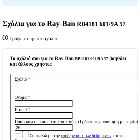
Σχόλια για το Ray-Ban
RB4181 601/9A 57
Γράψε το πρώτο σχόλιο
To σχόλιό σου για το Ray-Ban
βοηθάει
RB4181 601/9A 57
και άλλους χρήστες
Σχόλιο
*
Όνομα
*
E-mail
*
Πόσο κάνει είκοσι τέσσερα + δύο; (Γράψτε την απάντηση με ψηφία)
Συμφωνώ με την
επεξεργασία των δεδομένων
και τη