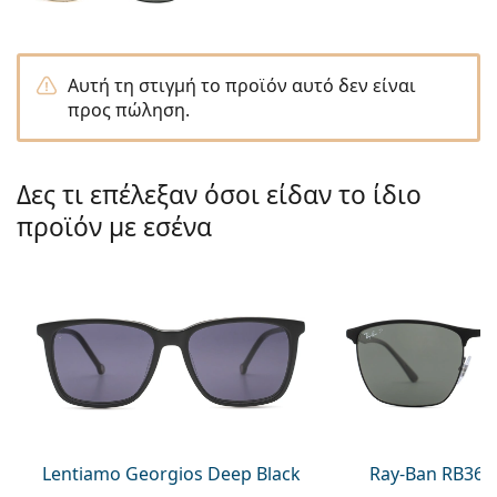
Gucci
Όλα τα υγρά φακών
Εκτό
Όλες οι μάρκες
Persol
Αυτή τη στιγμή το προϊόν αυτό δεν είναι
Prada
προς πώληση.
Όλες οι μάρκες
Δες τι επέλεξαν όσοι είδαν το ίδιο
προϊόν με εσένα
Lentiamo Georgios Deep Black
Ray-Ban RB368