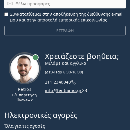
Email
Συγκατατίθεμαι στην
αποθήκευση της διεύθυνσης e-mail
μου και στην αποστολή εμπορικής επικοινωνίας
ΕΓΓΡΑΦΗ
Χρειάζεστε βοήθεια;
Εκτός σύνδεσης
Μιλάμε και αγγλικά
(Δευ-Παρ 8:30-16:00)
211 2340040
Petros
info@lentiamo.gr
Εξυπηρέτηση
Πελατών
Ηλεκτρονικές αγορές
Όλα για τις αγορές