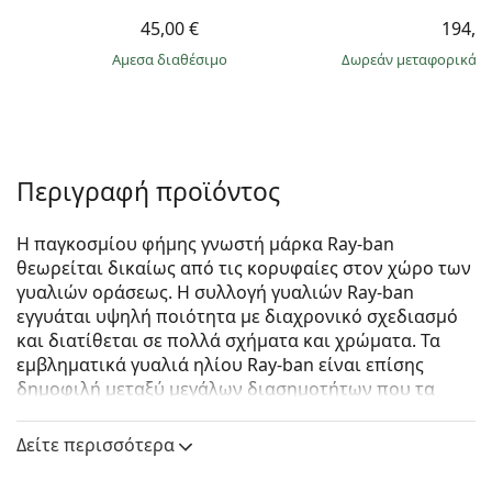
45,00 €
194,9
άμεσα διαθέσιμο
Δωρεάν μεταφορικά
&
Περιγραφή προϊόντος
Η παγκοσμίου φήμης γνωστή μάρκα Ray-ban
θεωρείται δικαίως από τις κορυφαίες στον χώρο των
γυαλιών οράσεως. Η συλλογή γυαλιών Ray-ban
εγγυάται υψηλή ποιότητα με διαχρονικό σχεδιασμό
και διατίθεται σε πολλά σχήματα και χρώματα. Τα
εμβληματικά γυαλιά ηλίου Ray-ban είναι επίσης
δημοφιλή μεταξύ μεγάλων διασημοτήτων που τα
δοκίμασαν ανά τον κόσμο.
Δείτε περισσότερα
Ray-Ban RB3686 187/32 57
είναι unisex γυαλιά ηλίου.
Δείτε πώς φαίνονται πάνω σας αυτά τα γυαλιά ηλίου