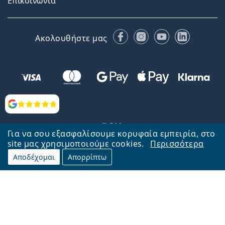
Επικοινωνία
Facebook
Instagram
YouTube
LinkedIn
Ακολουθήστε μας
Αξιολογήσεις
Για να σου εξασφαλίσουμε κορυφαία εμπειρία, στο
site μας χρησιμοποιούμε cookies.
Περισσότερα
Αποδέχομαι
Απορρίπτω
Επιστροφή στην αρχική σελίδα
Στην κορυφή
Το Lentiamo.gr λειτουργεί και ανήκει στην εταιρία Lentiamo s.r.o.,
Τσεχία
Μαζί σας 18 χρόνια.