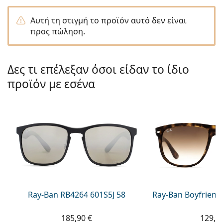
Persol
Αυτή τη στιγμή το προϊόν αυτό δεν είναι
Prada
προς πώληση.
Όλες οι μάρκες
Δες τι επέλεξαν όσοι είδαν το ίδιο
προϊόν με εσένα
Ray-Ban RB4264 601S5J 58
Ray-Ban Boyfriend
185,90 €
129,9