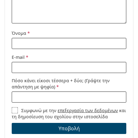
Προϊόντος /
Μοντέλο:
Διαθέσιμο με
Ναι
συνταγή:
Όνομα
*
E-mail
*
Πόσο κάνει είκοσι τέσσερα + δύο; (Γράψτε την
απάντηση με ψηφία)
*
Συμφωνώ με την
επεξεργασία των δεδομένων
και
τη δημοσίευση του σχολίου στην ιστοσελίδα
Υποβολή