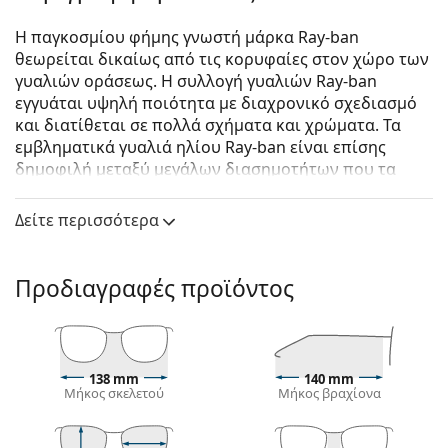
Η παγκοσμίου φήμης γνωστή μάρκα Ray-ban
θεωρείται δικαίως από τις κορυφαίες στον χώρο των
γυαλιών οράσεως. Η συλλογή γυαλιών Ray-ban
εγγυάται υψηλή ποιότητα με διαχρονικό σχεδιασμό
και διατίθεται σε πολλά σχήματα και χρώματα. Τα
εμβληματικά γυαλιά ηλίου Ray-ban είναι επίσης
δημοφιλή μεταξύ μεγάλων διασημοτήτων που τα
δοκίμασαν ανά τον κόσμο.
Δείτε περισσότερα
Ray-Ban RB3588 925181 55
είναι αντρικά γυαλιά
ηλίου.
Δείτε πώς φαίνονται πάνω σας αυτά τα γυαλιά ηλίου
Προδιαγραφές προϊόντος
με τη λειτουργία του Εικονικού καθρέφτη του
Lentiamo.
Σκελετός γυαλιών ηλίου
138 mm
140 mm
Το ασημί χρώμα του σκελετού ταιριάζει απόλυτα
Μήκος σκελετού
Μήκος βραχίονα
με το δροσερό ανοιχτό χρώμα του δέρματος και με
κόκκινα, γκρίζα, άσπρα ή σκούρα ξανθά μαλλιά.