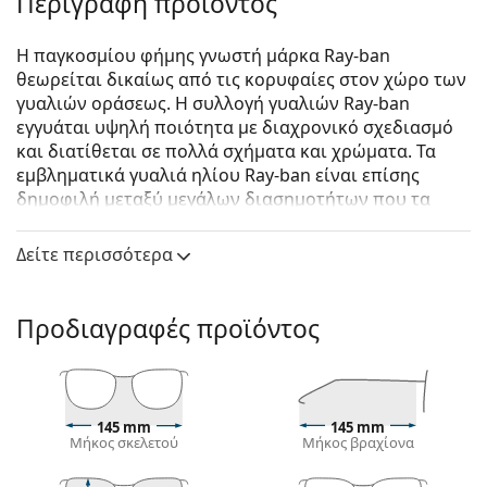
Περιγραφή προϊόντος
Η παγκοσμίου φήμης γνωστή μάρκα Ray-ban
θεωρείται δικαίως από τις κορυφαίες στον χώρο των
γυαλιών οράσεως. Η συλλογή γυαλιών Ray-ban
εγγυάται υψηλή ποιότητα με διαχρονικό σχεδιασμό
και διατίθεται σε πολλά σχήματα και χρώματα. Τα
εμβληματικά γυαλιά ηλίου Ray-ban είναι επίσης
δημοφιλή μεταξύ μεγάλων διασημοτήτων που τα
δοκίμασαν ανά τον κόσμο.
Δείτε περισσότερα
Ray-Ban RB0707S 901/31 53
είναι unisex γυαλιά ηλίου.
Δείτε πώς φαίνονται πάνω σας αυτά τα γυαλιά ηλίου
με τη λειτουργία του Εικονικού καθρέφτη του
Προδιαγραφές προϊόντος
Lentiamo.
Σκελετός γυαλιών ηλίου
Το μαύρο χρώμα του σκελετού ταιριάζει απόλυτα
145 mm
145 mm
με το δροσερό χρώμα του δέρματος και τα ανοιχτά
Μήκος σκελετού
Μήκος βραχίονα
ξανθά, ανοιχτά καφέ ή μαύρα μαλλιά.
Οι τετράγωνοι σκελετοί γυαλιών ηλίου
είναι