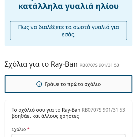
Ρυθμιζόμενα
Όχι
κατάλληλα γυαλιά ηλίου
μαξιλάρια
μύτης:
Εύκαμπτη
Όχι
Πως να διαλέξετε τα σωστά γυαλιά για
άρθρωση:
εσάς.
Αξεσουάρ
Παρέχονται με
Ναι
θήκη:
Σχόλια για το Ray-Ban
RB0707S 901/31 53
Πανί
Ναι
καθαρισμού:
Γράψε το πρώτο σχόλιο
Άλλα
Τύπος:
Unisex
Κατηγορία:
Γυαλιά Ηλίου Επώνυμες Μάρκες
To σχόλιό σου για το Ray-Ban
RB0707S 901/31 53
Μάρκα:
Ray-Ban
βοηθάει και άλλους χρήστες
Χρήση:
Μόδα
Σχόλιο
*
Κωδικός
RB0707S 901/31 53