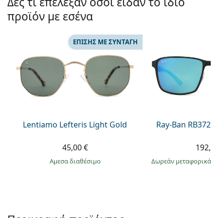
Δες τι επέλεξαν όσοι είδαν το ίδιο
Gucci
Όλα τα υγρά φακών
Εκτό
Όλες οι μάρκες
προϊόν με εσένα
Persol
Prada
ΕΠΊΣΗΣ ΜΕ ΣΥΝΤΑΓΉ
Όλες οι μάρκες
Lentiamo Lefteris Light Gold
Ray-Ban RB3721
45,00 €
192,9
άμεσα διαθέσιμο
Δωρεάν μεταφορικά
&