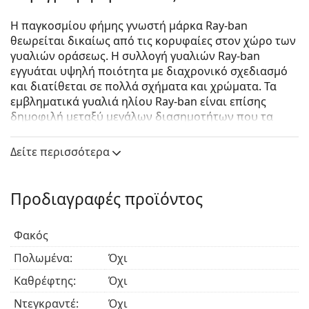
Η παγκοσμίου φήμης γνωστή μάρκα Ray-ban
θεωρείται δικαίως από τις κορυφαίες στον χώρο των
γυαλιών οράσεως. Η συλλογή γυαλιών Ray-ban
εγγυάται υψηλή ποιότητα με διαχρονικό σχεδιασμό
και διατίθεται σε πολλά σχήματα και χρώματα. Τα
εμβληματικά γυαλιά ηλίου Ray-ban είναι επίσης
δημοφιλή μεταξύ μεγάλων διασημοτήτων που τα
δοκίμασαν ανά τον κόσμο.
Δείτε περισσότερα
Ray-Ban New Clubmaster RB4416 601/31
είναι unisex
γυαλιά ηλίου.
Δείτε πώς φαίνονται πάνω σας αυτά τα γυαλιά ηλίου
Προδιαγραφές προϊόντος
με τη λειτουργία του Εικονικού καθρέφτη του
Lentiamo.
Φακός
Σκελετός γυαλιών ηλίου
Πολωμένα:
Όχι
Το μαύρο χρώμα του σκελετού ταιριάζει απόλυτα
Καθρέφτης:
Όχι
με το δροσερό χρώμα του δέρματος και τα ανοιχτά
ξανθά, ανοιχτά καφέ ή μαύρα μαλλιά.
Ντεγκραντέ:
Όχι