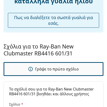
κατάλληλα γυαλιά ηλίου
Εξερευνήστε την πλήρη γκάμα
γυαλιών ηλίου
για να
Χρήση:
Μόδα
βρείτε περισσότερα μοντέλα από δημοφιλείς μάρκες.
Διαθέσιμο με
Όχι
Πως να διαλέξετε τα σωστά γυαλιά για
συνταγή:
εσάς.
Σχόλια για το Ray-Ban New
Clubmaster RB4416 601/31
Γράψε το πρώτο σχόλιο
To σχόλιό σου για το Ray-Ban New Clubmaster
RB4416 601/31 βοηθάει και άλλους χρήστες
Σχόλιο
*