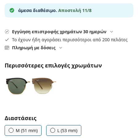
Gucci
Όλα τα υγρά φακών
Εκτό
Όλες οι μάρκες
άμεσα διαθέσιμο.
Αποστολή 11/8
Persol
Prada
Εγγύηση επιστροφής χρημάτων 30 ημερών
Το έχουν ήδη αγοράσει περισσότεροι από 200 πελάτες
Όλες οι μάρκες
Πληρωμή με δόσεις
Περισσότερες επιλογές χρωμάτων
Συμπληρώστε τις παράμετρους
Διαστάσεις
M (51 mm)
L (53 mm)