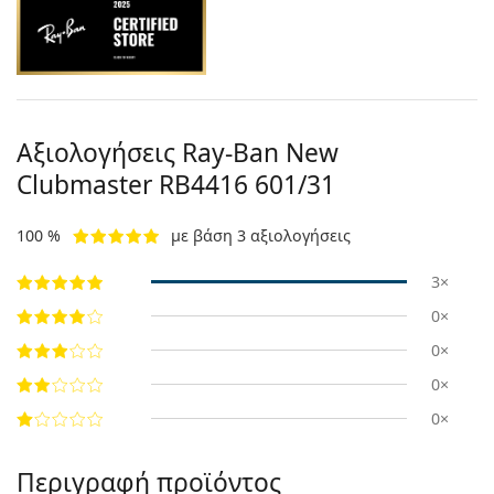
Αξιολογήσεις Ray-Ban New
Clubmaster RB4416 601/31
100 %
με βάση 3 αξιολογήσεις
3×
0×
0×
0×
0×
Περιγραφή προϊόντος