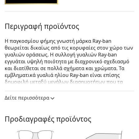
Περιγραφή προϊόντος
Η παγκοσμίου φήμης γνωστή μάρκα Ray-ban
θεωρείται δικαίως από τις κορυφαίες στον χώρο των
γυαλιών οράσεως. Η συλλογή γυαλιών Ray-ban
εγγυάται υψηλή ποιότητα με διαχρονικό σχεδιασμό
και διατίθεται σε πολλά σχήματα και χρώματα. Τα
εμβληματικά γυαλιά ηλίου Ray-ban είναι επίσης
δημοφιλή μεταξύ μεγάλων διασημοτήτων που τα
δοκίμασαν ανά τον κόσμο.
Δείτε περισσότερα
Ray-Ban Kiliane RB4395 6678T3 54
είναι unisex γυαλιά
ηλίου.
Δείτε πώς φαίνονται πάνω σας αυτά τα γυαλιά ηλίου
Προδιαγραφές προϊόντος
με τη λειτουργία του Εικονικού καθρέφτη του
Lentiamo.