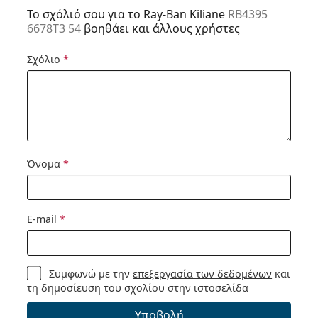
Μάρκα:
Ray-Ban
To σχόλιό σου για το Ray-Ban Kiliane
RB4395
Εξερευνήστε την πλήρη γκάμα
γυαλιών ηλίου
για να
6678T3 54
βοηθάει και άλλους χρήστες
Χρήση:
Μόδα
βρείτε περισσότερα μοντέλα από δημοφιλείς μάρκες.
Κωδικός
RB4395 6678T3 54
Σχόλιο
*
Προϊόντος /
Μοντέλο:
Διαθέσιμο με
Ναι
συνταγή:
Όνομα
*
E-mail
*
Συμφωνώ με την
επεξεργασία των δεδομένων
και
τη δημοσίευση του σχολίου στην ιστοσελίδα
Υποβολή