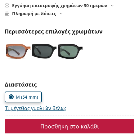
Persol
Εγγύηση επιστροφής χρημάτων 30 ημερών
Πληρωμή με δόσεις
Prada
Όλες οι μάρκες
Περισσότερες επιλογές χρωμάτων
Συμπληρώστε τις παράμετρους
Διαστάσεις
M (54 mm)
Τι μέγεθος γυαλιών θέλω;
Προσθήκη στο καλάθι