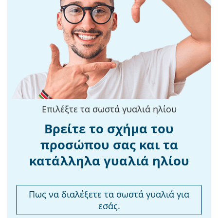
Χρώμα
Καφέ
βρείτε περισσότερα μοντέλα από δημοφιλείς μάρκες.
σκελετού:
Σκελετός:
Μεταλλικό/Πλαστικό
Διαστάσεις:
S
Μήκος
126 mm
σκελετού:
Μήκος
130 mm
βραχίονα:
Επιλέξτε τα σωστά γυαλιά ηλίου
Γέφυρα:
15 mm
Βρείτε το σχήμα του
Βάρος:
44 γρ
προσώπου σας και τα
Ρυθμιζόμενα
Όχι
κατάλληλα γυαλιά ηλίου
μαξιλάρια
μύτης:
Αξεσουάρ
Πως να διαλέξετε τα σωστά γυαλιά για
εσάς.
Παρέχονται με
Όχι
θήκη: