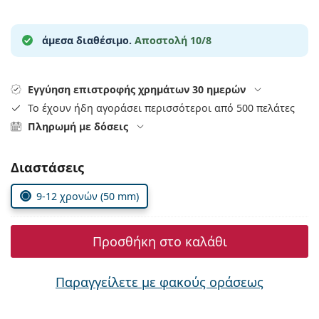
Persol
Prada
άμεσα διαθέσιμο.
Αποστολή 10/8
Όλες οι μάρκες
Εγγύηση επιστροφής χρημάτων 30 ημερών
Το έχουν ήδη αγοράσει περισσότεροι από 500 πελάτες
Πληρωμή με δόσεις
Συμπληρώστε τις παράμετρους
Διαστάσεις
9-12 χρονών (50 mm)
Προσθήκη στο καλάθι
Παραγγείλετε με φακούς οράσεως