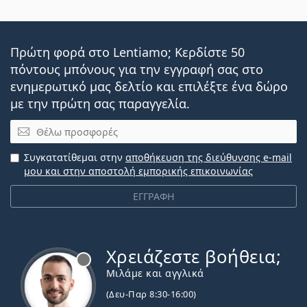
Πρώτη φορά στο Lentiamo; Κερδίστε 50
πόντους μπόνους για την εγγραφή σας στο
ενημερωτικό μας δελτίο και επιλέξτε ένα δώρο
με την πρώτη σας παραγγελία.
Email
Συγκατατίθεμαι στην
αποθήκευση της διεύθυνσης e-mail
μου και στην αποστολή εμπορικής επικοινωνίας
ΕΓΓΡΑΦΗ
Χρειάζεστε βοήθεια;
Εκτός σύνδεσης
Μιλάμε και αγγλικά
(Δευ-Παρ 8:30-16:00)