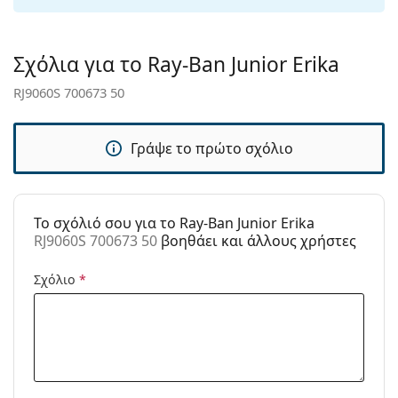
Πανί
Όχι
καθαρισμού:
Σχόλια για το Ray-Ban Junior Erika
Άλλα
RJ9060S 700673 50
Τύπος:
Παιδικά
Κατηγορία:
Γυαλιά Ηλίου Επώνυμες Μάρκες
Γράψε το πρώτο σχόλιο
Μάρκα:
Ray-Ban
Χρήση:
Μόδα
To σχόλιό σου για το Ray-Ban Junior Erika
Κωδικός
RJ9060S 700673 50
RJ9060S 700673 50
βοηθάει και άλλους χρήστες
Προϊόντος /
Μοντέλο:
Σχόλιο
*
Διαθέσιμο με
Ναι
συνταγή: