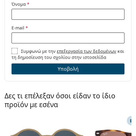
Όνομα
*
E-mail
*
Συμφωνώ με την
επεξεργασία των δεδομένων
και
τη δημοσίευση του σχολίου στην ιστοσελίδα
Υποβολή
Δες τι επέλεξαν όσοι είδαν το ίδιο
προϊόν με εσένα
ΕΠ