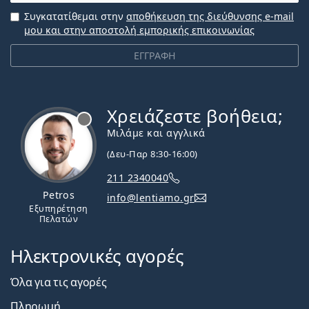
Συγκατατίθεμαι στην
αποθήκευση της διεύθυνσης e-mail
μου και στην αποστολή εμπορικής επικοινωνίας
ΕΓΓΡΑΦΗ
Χρειάζεστε βοήθεια;
Εκτός σύνδεσης
Μιλάμε και αγγλικά
(Δευ-Παρ 8:30-16:00)
211 2340040
Petros
info@lentiamo.gr
Εξυπηρέτηση
Πελατών
Ηλεκτρονικές αγορές
Όλα για τις αγορές
Πληρωμή