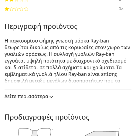
0×
Περιγραφή προϊόντος
Η παγκοσμίου φήμης γνωστή μάρκα Ray-ban
θεωρείται δικαίως από τις κορυφαίες στον χώρο των
γυαλιών οράσεως. Η συλλογή γυαλιών Ray-ban
εγγυάται υψηλή ποιότητα με διαχρονικό σχεδιασμό
και διατίθεται σε πολλά σχήματα και χρώματα. Τα
εμβληματικά γυαλιά ηλίου Ray-ban είναι επίσης
δημοφιλή μεταξύ μεγάλων διασημοτήτων που τα
δοκίμασαν ανά τον κόσμο.
Δείτε περισσότερα
Ray-Ban Jackie Ohh RB4101 601/T3 58
είναι γυναικεία
γυαλιά ηλίου.
Δείτε πώς φαίνονται πάνω σας αυτά τα γυαλιά ηλίου
Προδιαγραφές προϊόντος
με τη λειτουργία του Εικονικού καθρέφτη του
Lentiamo.