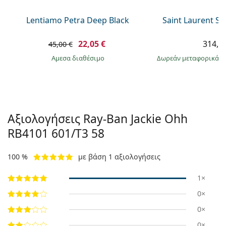
Lentiamo Petra Deep Black
Saint Laurent S
22,05 €
314,9
45,00 €
άμεσα διαθέσιμο
Δωρεάν μεταφορικά
&
Αξιολογήσεις Ray-Ban Jackie Ohh
RB4101 601/T3 58
100 %
με βάση 1 αξιολογήσεις
1×
0×
0×
0×