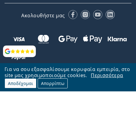
Facebook
Instagram
YouTube
LinkedIn
Ακολουθήστε μας
Αξιολογήσεις
Για να σου εξασφαλίσουμε κορυφαία εμπειρία, στο
site μας χρησιμοποιούμε cookies.
Περισσότερα
Αποδέχομαι
Απορρίπτω
Επιστροφή στην αρχική σελίδα
Στην κορυφή
Το Lentiamo.gr λειτουργεί και ανήκει στην εταιρία Lentiamo s.r.o.,
Τσεχία
Μαζί σας 18 χρόνια.