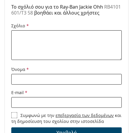
To σχόλιό σου για το Ray-Ban Jackie Ohh
RB4101
Κωδικός
RB4101 601/T3 58
601/T3 58
βοηθάει και άλλους χρήστες
Προϊόντος /
Μοντέλο:
Σχόλιο
*
Διαθέσιμο με
Όχι
συνταγή:
Όνομα
*
E-mail
*
Συμφωνώ με την
επεξεργασία των δεδομένων
και
τη δημοσίευση του σχολίου στην ιστοσελίδα
Υποβολή