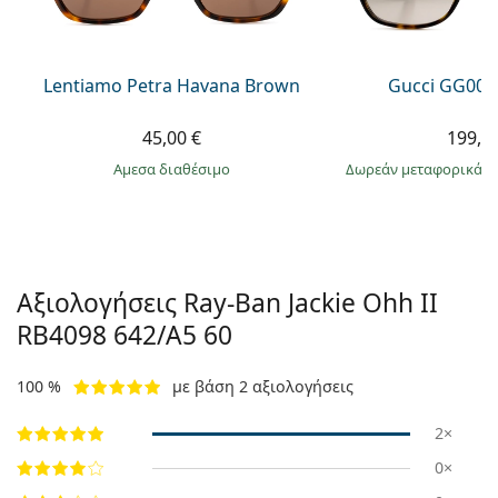
Lentiamo Petra Havana Brown
Gucci GG002
45,00 €
199,9
άμεσα διαθέσιμο
Δωρεάν μεταφορικά
&
Αξιολογήσεις Ray-Ban Jackie Ohh II
RB4098 642/A5 60
100 %
με βάση 2 αξιολογήσεις
2×
0×