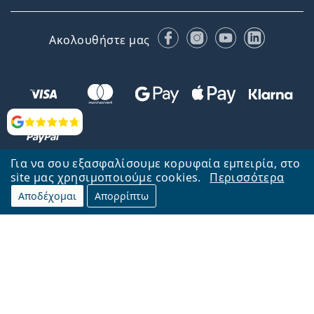
Facebook
Instagram
YouTube
LinkedIn
Ακολουθήστε μας
Αξιολογήσεις
Για να σου εξασφαλίσουμε κορυφαία εμπειρία, στο
site μας χρησιμοποιούμε cookies.
Περισσότερα
Αποδέχομαι
Απορρίπτω
Επιστροφή στην αρχική σελίδα
Στην κορυφή
Το Lentiamo.gr λειτουργεί και ανήκει στην εταιρία Lentiamo s.r.o.,
Τσεχία
Μαζί σας 18 χρόνια.