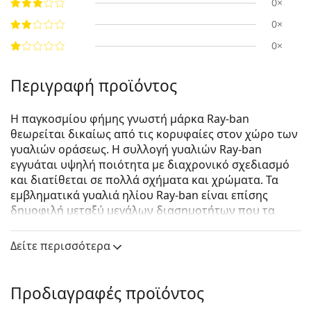
0×
0×
0×
Περιγραφή προϊόντος
Η παγκοσμίου φήμης γνωστή μάρκα Ray-ban
θεωρείται δικαίως από τις κορυφαίες στον χώρο των
γυαλιών οράσεως. Η συλλογή γυαλιών Ray-ban
εγγυάται υψηλή ποιότητα με διαχρονικό σχεδιασμό
και διατίθεται σε πολλά σχήματα και χρώματα. Τα
εμβληματικά γυαλιά ηλίου Ray-ban είναι επίσης
δημοφιλή μεταξύ μεγάλων διασημοτήτων που τα
δοκίμασαν ανά τον κόσμο.
Δείτε περισσότερα
Ray-Ban Jackie Ohh II RB4098 642/A5 60
είναι
γυναικεία γυαλιά ηλίου.
Δείτε πώς φαίνονται πάνω σας αυτά τα γυαλιά ηλίου
Προδιαγραφές προϊόντος
με τη λειτουργία του Εικονικού καθρέφτη του