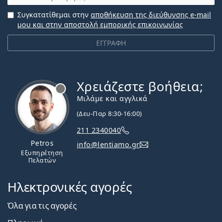
Συγκατατίθεμαι στην
αποθήκευση της διεύθυνσης e-mail
μου και στην αποστολή εμπορικής επικοινωνίας
ΕΓΓΡΑΦΗ
Χρειάζεστε βοήθεια;
Εκτός σύνδεσης
Μιλάμε και αγγλικά
(Δευ-Παρ 8:30-16:00)
211 2340040
Petros
info@lentiamo.gr
Εξυπηρέτηση
Πελατών
Ηλεκτρονικές αγορές
Όλα για τις αγορές