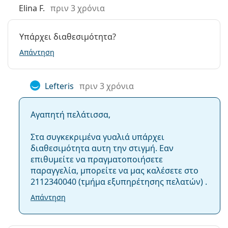
Κατηγορία:
Γυαλιά Ηλίου Επώνυμες Μάρκες
Elina F.
πριν 3 χρόνια
Μάρκα:
Ray-Ban
Υπάρχει διαθεσιμότητα?
Χρήση:
Μόδα
Απάντηση
Κωδικός
RB4098 642/A5 60
Προϊόντος /
Μοντέλο:
Lefteris
πριν 3 χρόνια
Διαθέσιμο με
Όχι
συνταγή:
Αγαπητή πελάτισσα,
Στα συγκεκριμένα γυαλιά υπάρχει
διαθεσιμότητα αυτη την στιγμή. Εαν
επιθυμείτε να πραγματοποιήσετε
παραγγελία, μπορείτε να μας καλέσετε στο
2112340040 (τμήμα εξυπηρέτησης πελατών) .
Απάντηση