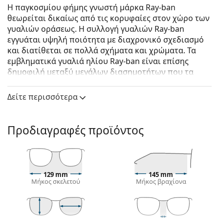
Η παγκοσμίου φήμης γνωστή μάρκα Ray-ban
θεωρείται δικαίως από τις κορυφαίες στον χώρο των
γυαλιών οράσεως. Η συλλογή γυαλιών Ray-ban
εγγυάται υψηλή ποιότητα με διαχρονικό σχεδιασμό
και διατίθεται σε πολλά σχήματα και χρώματα. Τα
εμβληματικά γυαλιά ηλίου Ray-ban είναι επίσης
δημοφιλή μεταξύ μεγάλων διασημοτήτων που τα
δοκίμασαν ανά τον κόσμο.
Δείτε περισσότερα
Ray-Ban Frank RB3857 919658 51
είναι unisex γυαλιά
ηλίου.
Δείτε πώς φαίνονται πάνω σας αυτά τα γυαλιά ηλίου
Προδιαγραφές προϊόντος
με τη λειτουργία του Εικονικού καθρέφτη του
Lentiamo.
Σκελετός γυαλιών ηλίου
129 mm
145 mm
Το χρυσό χρώμα του σκελετού ταιριάζει απόλυτα
Μήκος σκελετού
Μήκος βραχίονα
με το ζεστό χρώμα του δέρματος και τα σκούρα
καστανά μαλλιά.
Οι τετράγωνοι σκελετοί γυαλιών ηλίου
είναι