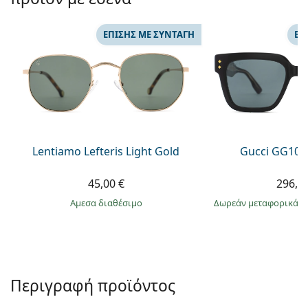
Persol
Prada
ΕΠΊΣΗΣ ΜΕ ΣΥΝΤΑΓΉ
ΕΠ
Όλες οι μάρκες
Lentiamo Lefteris Light Gold
Gucci GG108
45,00 €
296,9
άμεσα διαθέσιμο
Δωρεάν μεταφορικά
&
Περιγραφή προϊόντος