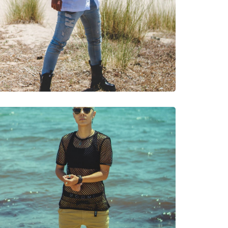
νυμες Μάρκες