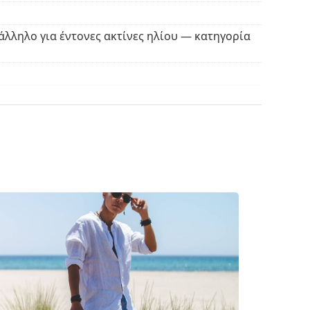
ασμάτινη θήκη αντί για πανί.
βρείτε περισσότερα μοντέλα από δημοφιλείς
άλληλο για έντονες ακτίνες ηλίου — κατηγορία