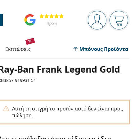
Πίνακας πλοήγησης
Αξιολογήσεις
Είστε συνδεδεμέν
Το καλάθ
4,8
/5
εκπτώσεις
Μπόνους Προϊόντα
Ray-Ban Frank Legend Gold
RB3857 919931 51
Αυτή τη στιγμή το προϊόν αυτό δεν είναι προς
πώληση.