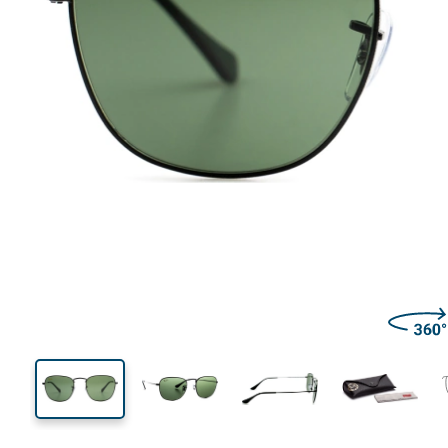
129 mm
Μήκος σκελετού
Μήκος
φακού
44 mm
51 mm
Ύψος φακού
Μήκος φακού