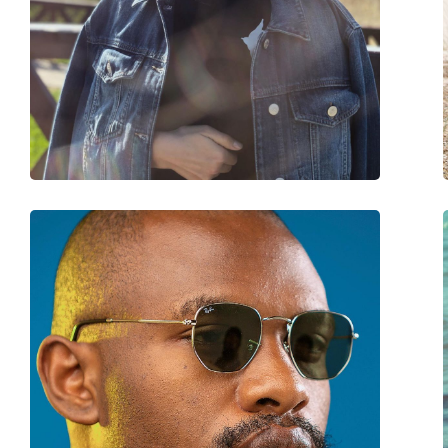
Μήκος βραχίονα:
145 mm
Γέφυρα:
20 mm
Βάρος:
100 γρ
Ρυθμιζόμενα μαξιλάρια μύτης:
Ναι
Αξεσουάρ
Παρέχονται με θήκη:
Ναι
Πανί καθαρισμού:
Ναι
Άλλα
Τύπος:
Unisex
Κατηγορία:
Γυαλιά Ηλίου Επώ
Μάρκα:
Ray-Ban
Χρήση:
Μόδα
Κωδικός Προϊόντος / Μοντέλο:
RB3857 919931 51