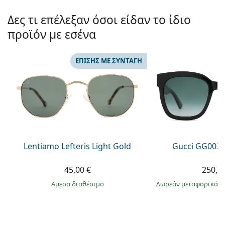
Persol
Δες τι επέλεξαν όσοι είδαν το ίδιο
Prada
προϊόν με εσένα
Όλες οι μάρκες
ΕΠΊΣΗΣ ΜΕ ΣΥΝΤΑΓΉ
Lentiamo Lefteris Light Gold
Gucci GG0034
45,00 €
250,9
άμεσα διαθέσιμο
Δωρεάν μεταφορικά
&