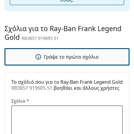
θήκη:
Πανί
Ναι
καθαρισμού:
Σχόλια για το Ray-Ban Frank Legend
Άλλα
Gold
RB3857 9196R5 51
Τύπος:
Unisex
Κατηγορία:
Γυαλιά Ηλίου Επώνυμες Μάρκες
Γράψε το πρώτο σχόλιο
Μάρκα:
Ray-Ban
Χρήση:
Μόδα
To σχόλιό σου για το Ray-Ban Frank Legend Gold
Κωδικός
RB3857 9196R5 51
RB3857 9196R5 51
βοηθάει και άλλους χρήστες
Προϊόντος /
Μοντέλο:
Σχόλιο
*