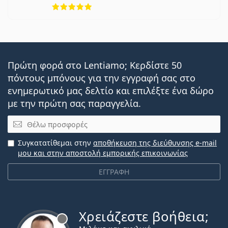
5 αξιολογήσεις από 5
Πρώτη φορά στο Lentiamo; Κερδίστε 50
πόντους μπόνους για την εγγραφή σας στο
ενημερωτικό μας δελτίο και επιλέξτε ένα δώρο
με την πρώτη σας παραγγελία.
Email
Συγκατατίθεμαι στην
αποθήκευση της διεύθυνσης e-mail
μου και στην αποστολή εμπορικής επικοινωνίας
ΕΓΓΡΑΦΗ
Χρειάζεστε βοήθεια;
Εκτός σύνδεσης