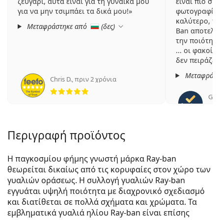
ζευγάρι, αυτά είναι για τη γυναίκα μου
είναι πιο σκ
για να μην τσιμπάει τα δικά μου!
φωτογραφία 
καλύτερο, πι
Μεταφράστηκε από
(
δες
)
Ban αποτελο
την ποιότητα
... οι φακοί 
δεν πειράζει
παρήγγειλα),
Μεταφράστ
Chris D.
,
πριν 2 χρόνια
ξεκούραστοι
5 αξιολογήσεις από 5
Πολύ ικανοπ
Gian
Περιγραφή προϊόντος
Η παγκοσμίου φήμης γνωστή μάρκα Ray-ban
θεωρείται δικαίως από τις κορυφαίες στον χώρο των
γυαλιών οράσεως. Η συλλογή γυαλιών Ray-ban
εγγυάται υψηλή ποιότητα με διαχρονικό σχεδιασμό
και διατίθεται σε πολλά σχήματα και χρώματα. Τα
εμβληματικά γυαλιά ηλίου Ray-ban είναι επίσης