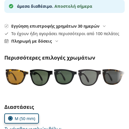
Gucci
Όλα τα υγρά φακών
Εκτό
άμεσα διαθέσιμο.
Αποστολή σήμερα
Όλες οι μάρκες
Persol
Prada
Εγγύηση επιστροφής χρημάτων 30 ημερών
Το έχουν ήδη αγοράσει περισσότεροι από 100 πελάτες
Όλες οι μάρκες
Πληρωμή με δόσεις
Περισσότερες επιλογές χρωμάτων
Συμπληρώστε τις παράμετρους
Διαστάσεις
M (50 mm)