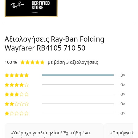
Αξιολογήσεις Ray-Ban Folding
Wayfarer
RB4105 710 50
100 %
με βάση 3 αξιολογήσεις
3×
0×
0×
0×
0×
Υπέροχα γυαλιά ηλίου! Έχω ήδη ένα
Παρήγγειλα 