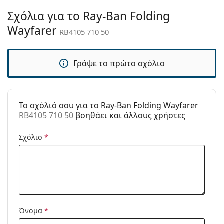
θήκη:
Σχόλια για το Ray-Ban Folding
Πανί
Ναι
Wayfarer
RB4105 710 50
καθαρισμού:
Άλλα
Γράψε το πρώτο σχόλιο
Τύπος:
Ανδρικά
Κατηγορία:
Γυαλιά Ηλίου Επώνυμες Μάρκες
Μάρκα:
Ray-Ban
To σχόλιό σου για το Ray-Ban Folding Wayfarer
RB4105 710 50
βοηθάει και άλλους χρήστες
Χρήση:
Μόδα
Κωδικός
RB4105 710 50
Σχόλιο
*
Προϊόντος /
Μοντέλο:
Διαθέσιμο με
Όχι
συνταγή:
Όνομα
*