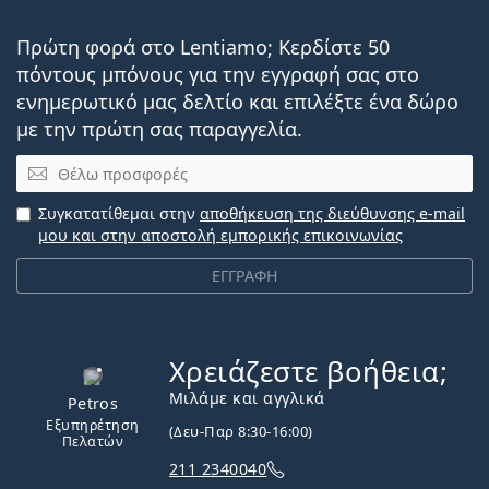
Πρώτη φορά στο Lentiamo; Κερδίστε 50
πόντους μπόνους για την εγγραφή σας στο
ενημερωτικό μας δελτίο και επιλέξτε ένα δώρο
με την πρώτη σας παραγγελία.
Email
Συγκατατίθεμαι στην
αποθήκευση της διεύθυνσης e-mail
μου και στην αποστολή εμπορικής επικοινωνίας
ΕΓΓΡΑΦΗ
Χρειάζεστε βοήθεια;
Εκτός σύνδεσης
Μιλάμε και αγγλικά
Petros
Εξυπηρέτηση
(Δευ-Παρ 8:30-16:00)
Πελατών
211 2340040