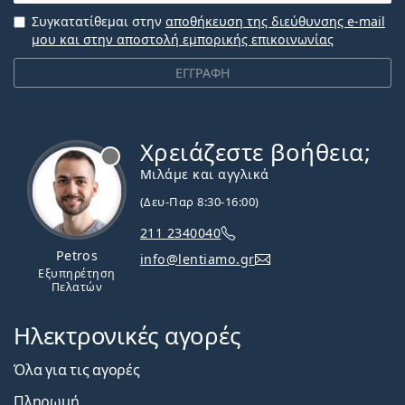
Συγκατατίθεμαι στην
αποθήκευση της διεύθυνσης e-mail
μου και στην αποστολή εμπορικής επικοινωνίας
ΕΓΓΡΑΦΗ
Χρειάζεστε βοήθεια;
Εκτός σύνδεσης
Μιλάμε και αγγλικά
(Δευ-Παρ 8:30-16:00)
211 2340040
Petros
info@lentiamo.gr
Εξυπηρέτηση
Πελατών
Ηλεκτρονικές αγορές
Όλα για τις αγορές
Πληρωμή