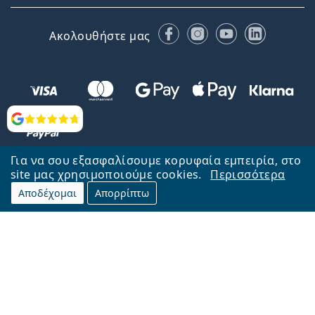
Facebook
Instagram
YouTube
LinkedIn
Ακολουθήστε μας
Αξιολογήσεις
Για να σου εξασφαλίσουμε κορυφαία εμπειρία, στο
site μας χρησιμοποιούμε cookies.
Περισσότερα
Αποδέχομαι
Απορρίπτω
Επιστροφή στην αρχική σελίδα
Στην κορυφή
Το Lentiamo.gr λειτουργεί και ανήκει στην εταιρία Lentiamo s.r.o.,
Τσεχία
Μαζί σας 18 χρόνια.