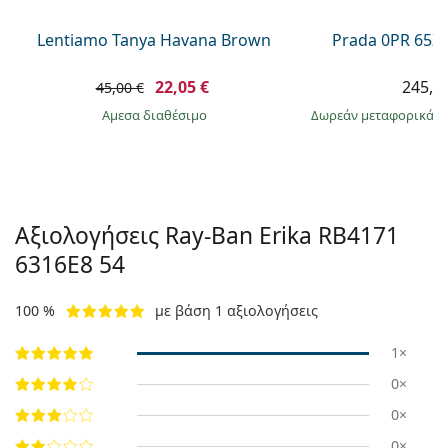
Lentiamo Tanya Havana Brown
Prada 0PR 65Z
22,05 €
245,9
45,00 €
άμεσα διαθέσιμο
Δωρεάν μεταφορικά
&
Αξιολογήσεις Ray-Ban Erika
RB4171
6316E8 54
100 %
με βάση 1 αξιολογήσεις
1×
0×
0×
0×