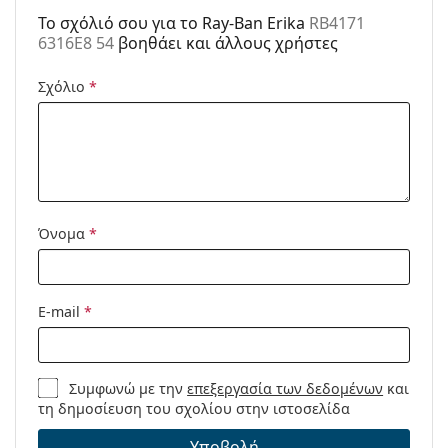
Μάρκα:
Ray-Ban
To σχόλιό σου για το Ray-Ban Erika
RB4171
6316E8 54
βοηθάει και άλλους χρήστες
Χρήση:
Μόδα
Κωδικός
RB4171 6316E8 54
Σχόλιο
*
Προϊόντος /
Μοντέλο:
Διαθέσιμο με
Ναι
συνταγή:
Όνομα
*
E-mail
*
Συμφωνώ με την
επεξεργασία των δεδομένων
και
τη δημοσίευση του σχολίου στην ιστοσελίδα
Υποβολή