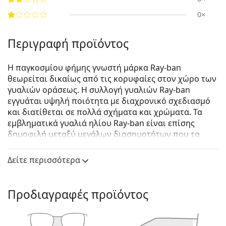
0×
Περιγραφή προϊόντος
Η παγκοσμίου φήμης γνωστή μάρκα Ray-ban
θεωρείται δικαίως από τις κορυφαίες στον χώρο των
γυαλιών οράσεως. Η συλλογή γυαλιών Ray-ban
εγγυάται υψηλή ποιότητα με διαχρονικό σχεδιασμό
και διατίθεται σε πολλά σχήματα και χρώματα. Τα
εμβληματικά γυαλιά ηλίου Ray-ban είναι επίσης
δημοφιλή μεταξύ μεγάλων διασημοτήτων που τα
δοκίμασαν ανά τον κόσμο.
Δείτε περισσότερα
Μοντέλα από την συλλογή Erika είναι κλασσικά και
μοναδικά.
Ray-Ban Erika RB4171 6316E8 54
είναι γυναικεία
Προδιαγραφές προϊόντος
γυαλιά ηλίου.
Δείτε πώς φαίνονται πάνω σας αυτά τα γυαλιά ηλίου