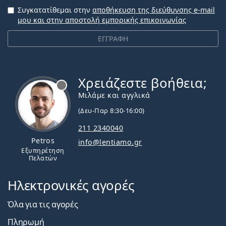
Συγκατατίθεμαι στην
αποθήκευση της διεύθυνσης e-mail
μου και στην αποστολή εμπορικής επικοινωνίας
ΕΓΓΡΑΦΗ
Χρειάζεστε βοήθεια;
Εκτός σύνδεσης
Μιλάμε και αγγλικά
(Δευ-Παρ 8:30-16:00)
211 2340040
Petros
info@lentiamo.gr
Εξυπηρέτηση
Πελατών
Ηλεκτρονικές αγορές
Όλα για τις αγορές
Πληρωμή