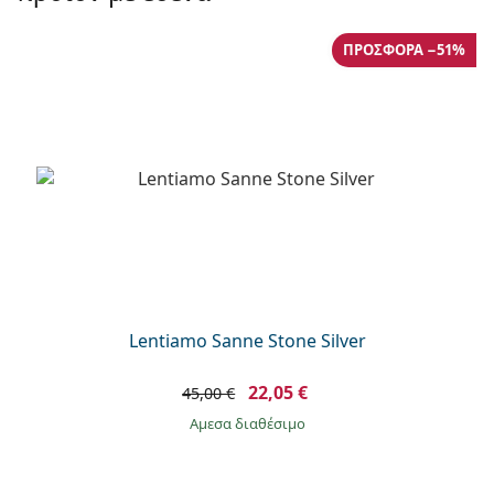
Persol
Prada
ΠΡΟΣΦΟΡΆ −51%
Όλες οι μάρκες
Lentiamo Sanne Stone Silver
22,05 €
45,00 €
άμεσα διαθέσιμο