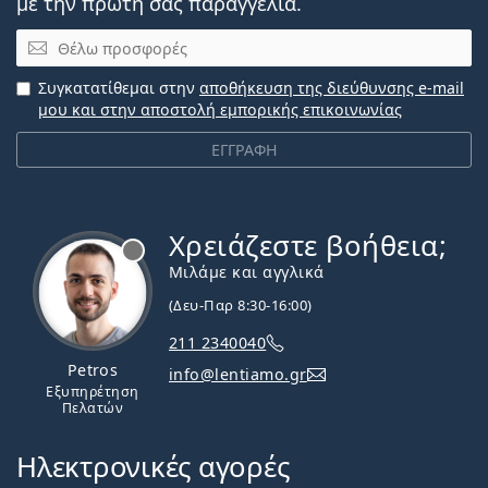
με την πρώτη σας παραγγελία.
Email
Συγκατατίθεμαι στην
αποθήκευση της διεύθυνσης e-mail
μου και στην αποστολή εμπορικής επικοινωνίας
ΕΓΓΡΑΦΗ
Χρειάζεστε βοήθεια;
Εκτός σύνδεσης
Μιλάμε και αγγλικά
(Δευ-Παρ 8:30-16:00)
211 2340040
Petros
info@lentiamo.gr
Εξυπηρέτηση
Πελατών
Ηλεκτρονικές αγορές