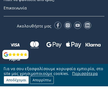
Επικοινωνία
Facebook
Instagram
YouTube
LinkedIn
Ακολουθήστε μας
Αξιολογήσεις
Για να σου εξασφαλίσουμε κορυφαία εμπειρία, στο
site μας χρησιμοποιούμε cookies.
Περισσότερα
Αποδέχομαι
Απορρίπτω
Επιστροφή στην αρχική σελίδα
Στην κορυφή
Το Lentiamo.gr λειτουργεί και ανήκει στην εταιρία Lentiamo s.r.o.,
Τσεχία
Μαζί σας 18 χρόνια.