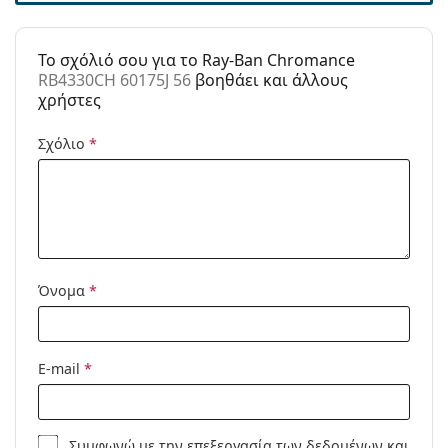
Κατηγορία:
Γυαλιά Ηλίου Επώνυμες Μάρκες
Μάρκα:
Ray-Ban
To σχόλιό σου για το Ray-Ban Chromance
RB4330CH 60175J 56
βοηθάει και άλλους
Χρήση:
Μόδα
χρήστες
Κωδικός
RB4330CH 60175J 56
Προϊόντος /
Σχόλιο
*
Μοντέλο:
Διαθέσιμο με
Ναι
συνταγή:
Όνομα
*
E-mail
*
Συμφωνώ με την
επεξεργασία των δεδομένων
και