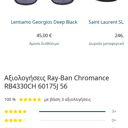
Lentiamo Georgios Deep Black
Saint Laurent SL 
45,00 €
246,9
άμεσα διαθέσιμο
Δωρεάν μεταφορικά
&
Αξιολογήσεις Ray-Ban Chromance
RB4330CH 60175J 56
100 %
με βάση 3 αξιολογήσεις
3×
0×