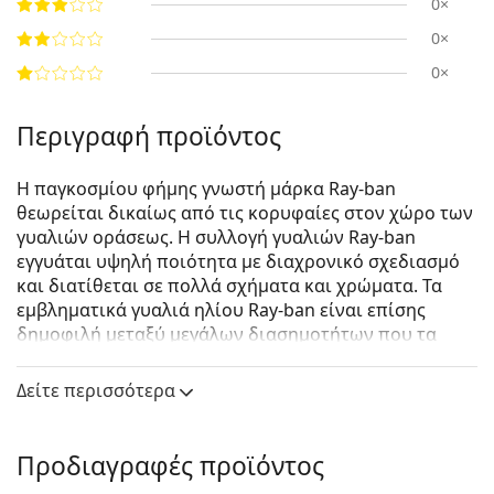
0×
0×
0×
Περιγραφή προϊόντος
Η παγκοσμίου φήμης γνωστή μάρκα Ray-ban
θεωρείται δικαίως από τις κορυφαίες στον χώρο των
γυαλιών οράσεως. Η συλλογή γυαλιών Ray-ban
εγγυάται υψηλή ποιότητα με διαχρονικό σχεδιασμό
και διατίθεται σε πολλά σχήματα και χρώματα. Τα
εμβληματικά γυαλιά ηλίου Ray-ban είναι επίσης
δημοφιλή μεταξύ μεγάλων διασημοτήτων που τα
δοκίμασαν ανά τον κόσμο.
Δείτε περισσότερα
Ray-Ban Chromance RB4330CH 60175J 56
είναι unisex
γυαλιά ηλίου.
Δείτε πώς φαίνονται πάνω σας αυτά τα γυαλιά ηλίου
Προδιαγραφές προϊόντος
με τη λειτουργία του Εικονικού καθρέφτη του