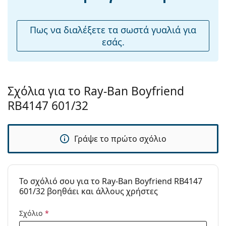
μύτης:
υφασμάτινη θήκη αντί για πανί.
Αξεσουάρ
Εξερευνήστε την πλήρη γκάμα
γυαλιών ηλίου
για να
Πως να διαλέξετε τα σωστά γυαλιά για
βρείτε περισσότερα μοντέλα από δημοφιλείς μάρκες.
εσάς.
Παρέχονται με
Ναι
θήκη:
Πανί
Ναι
καθαρισμού:
Σχόλια για το Ray-Ban Boyfriend
Άλλα
RB4147 601/32
Τύπος:
Ανδρικά
Κατηγορία:
Γυαλιά Ηλίου Επώνυμες Μάρκες
Γράψε το πρώτο σχόλιο
Μάρκα:
Ray-Ban
Χρήση:
Μόδα
To σχόλιό σου για το Ray-Ban Boyfriend RB4147
Κωδικός
RB4147 601/32 60
601/32 βοηθάει και άλλους χρήστες
Προϊόντος /
Μοντέλο:
Σχόλιο
*
Διαθέσιμο με
Όχι