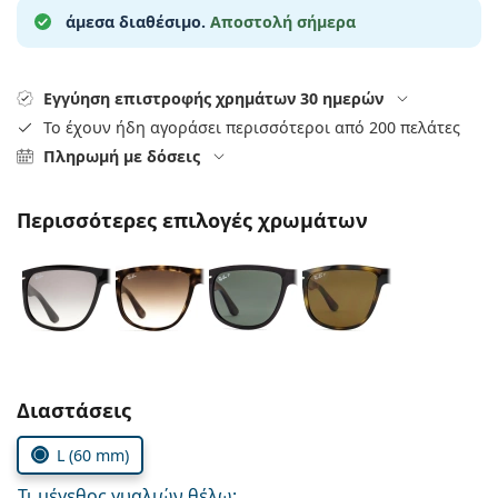
Persol
άμεσα διαθέσιμο.
Αποστολή σήμερα
Prada
Εγγύηση επιστροφής χρημάτων 30 ημερών
Όλες οι μάρκες
Το έχουν ήδη αγοράσει περισσότεροι από 200 πελάτες
Πληρωμή με δόσεις
Περισσότερες επιλογές χρωμάτων
Συμπληρώστε τις παράμετρους
Διαστάσεις
L (60 mm)
Τι μέγεθος γυαλιών θέλω;