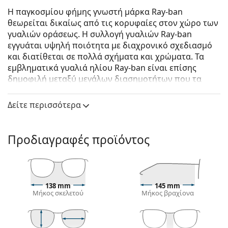
Η παγκοσμίου φήμης γνωστή μάρκα Ray-ban
θεωρείται δικαίως από τις κορυφαίες στον χώρο των
γυαλιών οράσεως. Η συλλογή γυαλιών Ray-ban
εγγυάται υψηλή ποιότητα με διαχρονικό σχεδιασμό
και διατίθεται σε πολλά σχήματα και χρώματα. Τα
εμβληματικά γυαλιά ηλίου Ray-ban είναι επίσης
δημοφιλή μεταξύ μεγάλων διασημοτήτων που τα
δοκίμασαν ανά τον κόσμο.
Δείτε περισσότερα
Ray-Ban Boyfriend RB4147 601/32
είναι αντρικά
γυαλιά ηλίου.
Δείτε πώς φαίνονται πάνω σας αυτά τα γυαλιά ηλίου
Προδιαγραφές προϊόντος
με τη λειτουργία του Εικονικού καθρέφτη του
Lentiamo.
Σκελετός γυαλιών ηλίου
138 mm
145 mm
Το μαύρο χρώμα του σκελετού ταιριάζει απόλυτα
Μήκος σκελετού
Μήκος βραχίονα
με το δροσερό χρώμα του δέρματος και τα ανοιχτά
ξανθά, ανοιχτά καφέ ή μαύρα μαλλιά.
Οι τετράγωνοι σκελετοί γυαλιών ηλίου
είναι