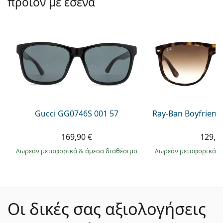
προϊόν με εσένα
Gucci GG0746S 001 57
Ray-Ban Boyfriend
169,90 €
129,9
Δωρεάν μεταφορικά
&
άμεσα διαθέσιμο
Δωρεάν μεταφορικά
&
Οι δικές σας αξιολογήσεις