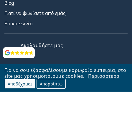
Blog
Γιατί να ψωνίσετε από εμάς;
Επικοινωνία
Facebook
Instagram
YouTube
LinkedIn
Ακολουθήστε μας
Αξιολογήσεις
Για να σου εξασφαλίσουμε κορυφαία εμπειρία, στο
site μας χρησιμοποιούμε cookies.
Περισσότερα
Αποδέχομαι
Απορρίπτω
Επιστροφή στην αρχική σελίδα
Στην κορυφή
Το Lentiamo.gr λειτουργεί και ανήκει στην εταιρία Lentiamo s.r.o.,