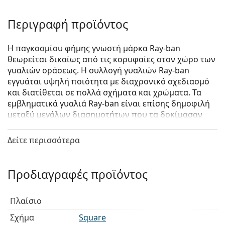
Περιγραφή προϊόντος
Η παγκοσμίου φήμης γνωστή μάρκα Ray-ban
θεωρείται δικαίως από τις κορυφαίες στον χώρο των
γυαλιών οράσεως. Η συλλογή γυαλιών Ray-ban
εγγυάται υψηλή ποιότητα με διαχρονικό σχεδιασμό
και διατίθεται σε πολλά σχήματα και χρώματα. Τα
εμβληματικά γυαλιά Ray-ban είναι επίσης δημοφιλή
μεταξύ μεγάλων διασημοτήτων που τα δοκίμασαν
ανά τον κόσμο.
Δείτε περισσότερα
Ray-Ban 0RX7190 2000
είναι unisex γυαλιά οράσεως.
Δείτε πώς φαίνονται πάνω σας αυτά τα γυαλιά
οράσεως με τη λειτουργία του Εικονικού καθρέφτη
Προδιαγραφές προϊόντος
του Lentiamo.
Σκελετός γυαλιών οράσεως
Πλαίσιο
Το μαύρο χρώμα του σκελετού ταιριάζει απόλυτα
Σχήμα
Square