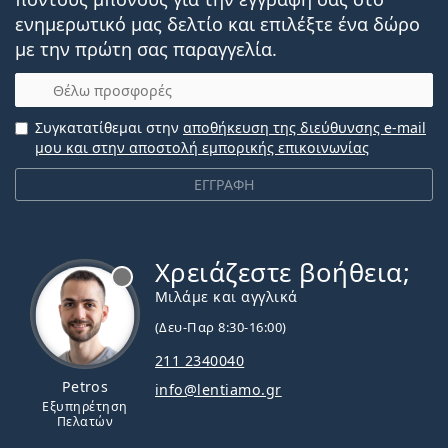
ενημερωτικό μας δελτίο και επιλέξτε ένα δώρο
με την πρώτη σας παραγγελία.
Email
Συγκατατίθεμαι στην
αποθήκευση της διεύθυνσης e-mail
μου και στην αποστολή εμπορικής επικοινωνίας
ΕΓΓΡΑΦΗ
Χρειάζεστε βοήθεια;
Εκτός σύνδεσης
Μιλάμε και αγγλικά
(Δευ-Παρ 8:30-16:00)
211 2340040
Petros
info@lentiamo.gr
Εξυπηρέτηση
Πελατών