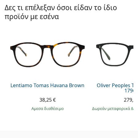
Μοντέλο:
Δες τι επέλεξαν όσοι είδαν το ίδιο
προϊόν με εσένα
Lentiamo Tomas Havana Brown
Oliver Peoples T
1796 
38,25 €
279,9
άμεσα διαθέσιμο
Δωρεάν μεταφορικά
&
σ