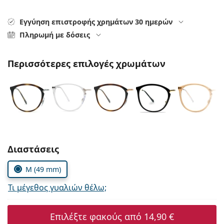
Persol
Εγγύηση επιστροφής χρημάτων 30 ημερών
Prada
Πληρωμή με δόσεις
Όλες οι μάρκες
Περισσότερες επιλογές χρωμάτων
Συμπληρώστε τις παράμετρους
Διαστάσεις
M (49 mm)
Τι μέγεθος γυαλιών θέλω;
Επιλέξτε φακούς από
14,90 €