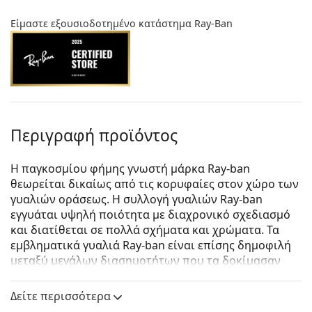
Είμαστε εξουσιοδοτημένο κατάστημα Ray-Ban
Περιγραφή προϊόντος
Η παγκοσμίου φήμης γνωστή μάρκα Ray-ban
θεωρείται δικαίως από τις κορυφαίες στον χώρο των
γυαλιών οράσεως. Η συλλογή γυαλιών Ray-ban
εγγυάται υψηλή ποιότητα με διαχρονικό σχεδιασμό
και διατίθεται σε πολλά σχήματα και χρώματα. Τα
εμβληματικά γυαλιά Ray-ban είναι επίσης δημοφιλή
μεταξύ μεγάλων διασημοτήτων που τα δοκίμασαν
ανά τον κόσμο.
Δείτε περισσότερα
Ray-Ban 0RX7140 2012 49
είναι unisex γυαλιά