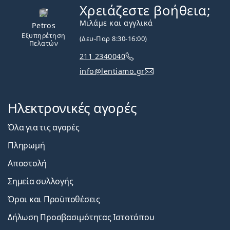
Χρειάζεστε βοήθεια;
Εκτός σύνδεσης
Μιλάμε και αγγλικά
Petros
Εξυπηρέτηση
(Δευ-Παρ 8:30-16:00)
Πελατών
211 2340040
info@lentiamo.gr
Ηλεκτρονικές αγορές
Όλα για τις αγορές
Πληρωμή
Αποστολή
Σημεία συλλογής
Όροι και Προϋποθέσεις
Δήλωση Προσβασιμότητας Ιστοτόπου