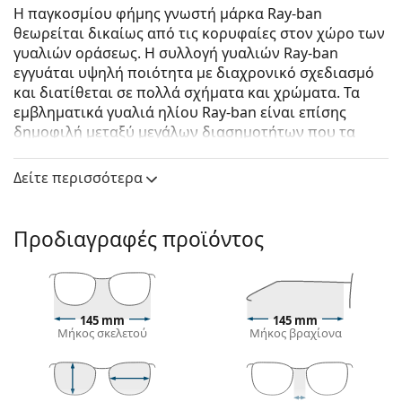
Η παγκοσμίου φήμης γνωστή μάρκα Ray-ban
θεωρείται δικαίως από τις κορυφαίες στον χώρο των
γυαλιών οράσεως. Η συλλογή γυαλιών Ray-ban
εγγυάται υψηλή ποιότητα με διαχρονικό σχεδιασμό
και διατίθεται σε πολλά σχήματα και χρώματα. Τα
εμβληματικά γυαλιά ηλίου Ray-ban είναι επίσης
δημοφιλή μεταξύ μεγάλων διασημοτήτων που τα
δοκίμασαν ανά τον κόσμο.
Δείτε περισσότερα
Ray-Ban 0RB0707S 66413F 53
είναι unisex γυαλιά
ηλίου.
Δείτε πώς φαίνονται πάνω σας αυτά τα γυαλιά ηλίου
Προδιαγραφές προϊόντος
με τη λειτουργία του Εικονικού καθρέφτη του
Lentiamo.
Σκελετός γυαλιών ηλίου
145 mm
145 mm
Το γκρι χρώμα του σκελετού ταιριάζει απόλυτα με
Μήκος σκελετού
Μήκος βραχίονα
ένα δροσερό χρώμα δέρματος και με κόκκινα,
γκρίζα, άσπρα ή σκούρα ξανθά μαλλιά.
Οι τετράγωνοι σκελετοί γυαλιών ηλίου
είναι