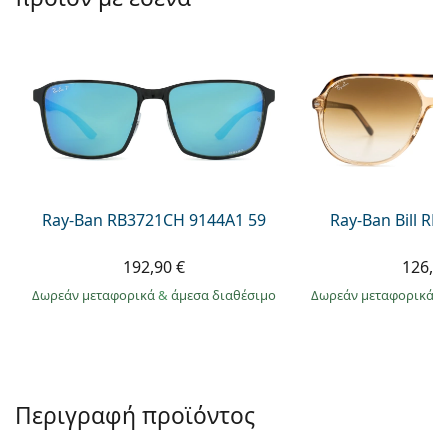
Persol
Prada
Όλες οι μάρκες
Ray-Ban RB3721CH 9144A1 59
Ray-Ban Bill R
192,90 €
126,9
Δωρεάν μεταφορικά
&
άμεσα διαθέσιμο
Δωρεάν μεταφορικά
&
Περιγραφή προϊόντος