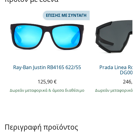
Persol
Prada
ΕΠΊΣΗΣ ΜΕ ΣΥΝΤΑΓΉ
Όλες οι μάρκες
Ray-Ban Justin RB4165 622/55
Prada Linea Ro
DG006F
125,90 €
246,9
Δωρεάν μεταφορικά
&
άμεσα διαθέσιμο
Δωρεάν μεταφορικά
&
Περιγραφή προϊόντος