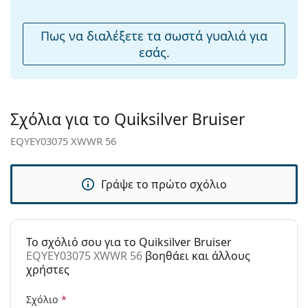
μύτης:
Εύκαμπτη
Όχι
Πως να διαλέξετε τα σωστά γυαλιά για
άρθρωση:
εσάς.
Αξεσουάρ
Παρέχονται με
Ναι
θήκη:
Σχόλια για το Quiksilver Bruiser
Πανί
Ναι
EQYEY03075 XWWR 56
καθαρισμού:
Άλλα
Γράψε το πρώτο σχόλιο
Τύπος:
Ανδρικά
Κατηγορία:
Γυαλιά Ηλίου Επώνυμες Μάρκες
Μάρκα:
Quiksilver
To σχόλιό σου για το Quiksilver Bruiser
EQYEY03075 XWWR 56
βοηθάει και άλλους
Χρήση:
Μόδα
χρήστες
Κωδικός
EQYEY03075 XWWR 56
Προϊόντος /
Σχόλιο
*