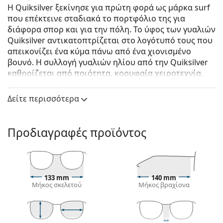
Η Quiksilver ξεκίνησε για πρώτη φορά ως μάρκα surf
που επέκτεινε σταδιακά το πορτφόλιο της για
διάφορα σπορ και για την πόλη. Το ύφος των γυαλιών
Quiksilver αντικατοπτρίζεται στο λογότυπό τους που
απεικονίζει ένα κύμα πάνω από ένα χιονισμένο
βουνό. Η συλλογή γυαλιών ηλίου από την Quiksilver
καθορίζεται από ποιότητα, κορυφαία χειροτεχνία,
απλές γραμμές και διαχρονικό σχεδιασμό.
Δείτε περισσότερα
Quiksilver Bruiser EQYEY03075 XWWR 56
είναι αντρικά
γυαλιά ηλίου.
Σκελετός γυαλιών ηλίου
Προδιαγραφές προϊόντος
Το λευκό χρώμα του σκελετού ταιριάζει απόλυτα
με ένα δροσερό χρώμα του δέρματος και μαύρα,
ανοιχτά καστανά και ανοιχτά ξανθά μαλλιά.
Οι
ορθογώνιοι σκελετοί γυαλιών ηλίου
είναι
133 mm
140 mm
Μήκος σκελετού
Μήκος βραχίονα
ιδανική επιλογή για όσους έχουν οβάλ ή
στρογγυλό σχήμα προσώπου.
Ο σκελετός των γυαλιών ηλίου είναι
κατασκευασμένος από υψηλής ποιότητας