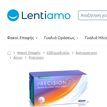
Αναζήτηση
Σύνδεση
Πλοήγηση στη σελίδα
Υγρά φακών
Πώς να παραγγείλετε
Φακοί Επαφής
Γυαλιά
Οράσεως
Γυαλιά Ηλί
Φακοί Επαφής
Εβδομαδιαίοι
Αστιγματικοί
Alcon
Precision