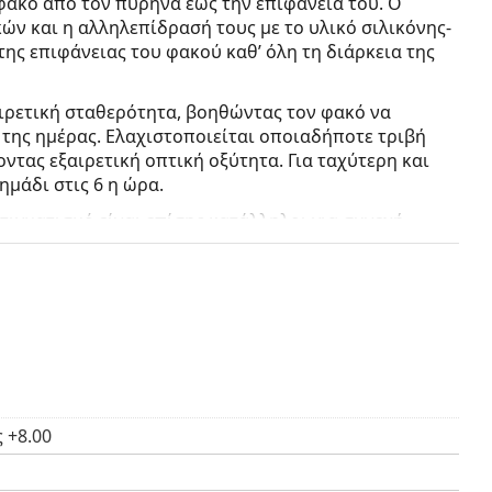
φακό από τον πυρήνα έως την επιφάνειά του. Ο
ν και η αλληλεπίδρασή τους με το υλικό σιλικόνης-
ης επιφάνειας του φακού καθ’ όλη τη διάρκεια της
ιρετική σταθερότητα, βοηθώντας τον φακό να
 της ημέρας.
Ελαχιστοποιείται οποιαδήποτε τριβή
οντας εξαιρετική οπτική οξύτητα.
Για ταχύτερη και
ημάδι στις 6 η ώρα.
τιγματισμό είναι επίσης κατάλληλοι για συνεχή
σο, συνιστάται πάντα να συμβουλεύεστε έναν ειδικό
ιμένου να διασφαλίζετε τη μέγιστη ασφάλεια και
α τον αστιγματισμό;
 +8.00
ναι υλικό σιλικόνης-υδρογέλης με υψηλή
όνου προς τον κερατοειδή, συμβάλλοντας σε πιο