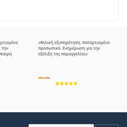
ει να συμβουλευτείτε τον οφθαλμίατρό σας αν
ύπνο
.
 από τη χρήση.
αρτισμένο
Φιλική εξυπηρέτηση. Καταρτισμένο
 την
προσωπικό. Ενημέρωση για την
γκαιρη
εξέλιξη της παραγγελίας
λογήσεις από 5
5 αξιολογήσεις από 5