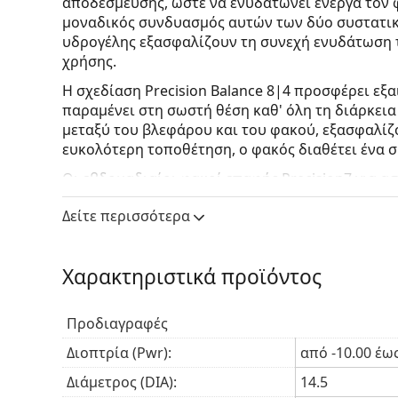
αποδέσμευσης, ώστε να ενυδατώνει ενεργά τον 
μοναδικός συνδυασμός αυτών των δύο συστατικώ
υδρογέλης εξασφαλίζουν τη συνεχή ενυδάτωση τ
χρήσης.
Η σχεδίαση Precision Balance
8|4
προσφέρει εξα
παραμένει στη σωστή θέση καθ' όλη τη διάρκεια
μεταξύ του βλεφάρου και του φακού, εξασφαλίζ
ευκολότερη τοποθέτηση, ο φακός διαθέτει ένα σ
Οι εβδομαδιαίοι φακοί επαφής Precision7 για ασ
χρήση έως και επτά ημέρες και έξι νύχτες. Ωστό
Δείτε περισσότερα
οφθαλμίατρο σχετικά με τη συνεχή χρήση, προκε
υγεία των ματιών σας.
Χαρακτηριστικά προϊόντος
Κύρια πλεονεκτήματα
Προδιαγραφές
Ποια πλεονεκτήματα προσφέρει το Precision7 γι
Διοπτρία (Pwr):
από -10.00 έως
Υψηλή αναπνευσιμότητα
– Το Serafilcon A εί
αναπνευσιμότητα που βελτιώνει τη ροή οξυγ
Διάμετρος (DIA):
14.5