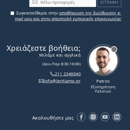
Email
ΕΓΓΡΑΦΗ
Συγκατατίθεμαι στην
αποθήκευση της διεύθυνσης e-
mail μου και στην αποστολή εμπορικής επικοινωνίας
Χρειάζεστε βοήθεια;
Εκτός σύνδεσης
Μιλάμε και αγγλικά
(Δευ-Παρ 8:30-16:00)
211 2340040
info@lentiamo.gr
Petros
Εξυπηρέτηση
Πελατών
Facebook
Instagram
YouTube
Lin
Ακολουθήστε μας