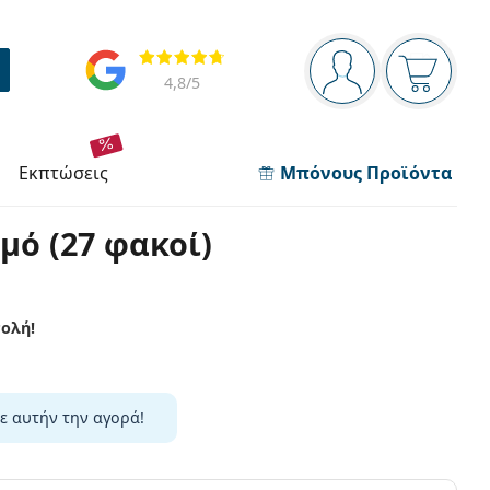
Πίνακας πλοήγησης
Αξιολογήσεις
Είστε συνδεδεμέν
Το καλάθ
4,8
/5
εκπτώσεις
Μπόνους Προϊόντα
μό (27 φακοί)
ολή!
ε αυτήν την αγορά!