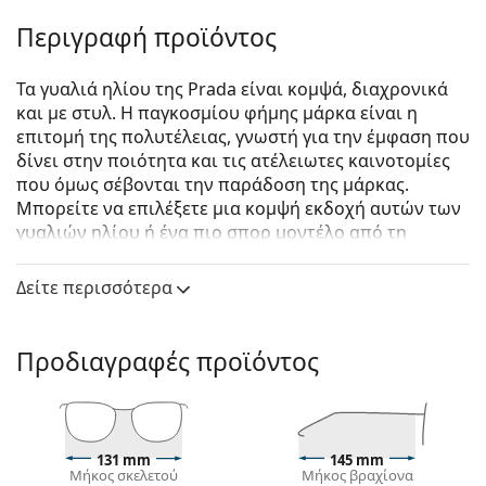
Περιγραφή προϊόντος
Τα γυαλιά ηλίου της Prada είναι κομψά, διαχρονικά
και με στυλ. Η παγκοσμίου φήμης μάρκα είναι η
επιτομή της πολυτέλειας, γνωστή για την έμφαση που
δίνει στην ποιότητα και τις ατέλειωτες καινοτομίες
που όμως σέβονται την παράδοση της μάρκας.
Μπορείτε να επιλέξετε μια κομψή εκδοχή αυτών των
γυαλιών ηλίου ή ένα πιο σπορ μοντέλο από τη
συλλογή Linea Rossa, με τη χαρακτηριστική κόκκινη
λωρίδα. Όποιο στυλ κι αν επιλέξετε, με τα γυαλιά
Δείτε περισσότερα
ηλίου Prada θα είστε πάντα εξαιρετικοί και
μοναδικοί.
Προδιαγραφές προϊόντος
Prada 0PR 17WS 2AU8C1 49
είναι unisex γυαλιά ηλίου.
Δείτε πώς φαίνονται πάνω σας αυτά τα γυαλιά ηλίου
με τη λειτουργία του Εικονικού καθρέφτη του
Lentiamo.
131 mm
145 mm
Μήκος σκελετού
Μήκος βραχίονα
Σκελετός γυαλιών ηλίου