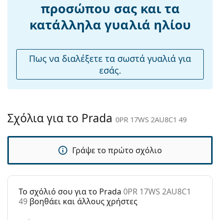
Βάρος:
430 γρ
προσώπου σας και τα
Ρυθμιζόμενα
Όχι
κατάλληλα γυαλιά ηλίου
μαξιλάρια
μύτης:
Εύκαμπτη
Όχι
Πως να διαλέξετε τα σωστά γυαλιά για
άρθρωση:
εσάς.
Αξεσουάρ
Παρέχονται με
Ναι
θήκη:
Σχόλια για το Prada
0PR 17WS 2AU8C1 49
Πανί
Ναι
καθαρισμού:
Γράψε το πρώτο σχόλιο
Άλλα
Τύπος:
Unisex
Κατηγορία:
Γυαλιά Ηλίου Επώνυμες Μάρκες
To σχόλιό σου για το Prada
0PR 17WS 2AU8C1
Μάρκα:
Prada
49
βοηθάει και άλλους χρήστες
Χρήση:
Μόδα