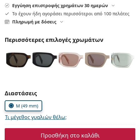
Persol
Εγγύηση επιστροφής χρημάτων 30 ημερών
Το έχουν ήδη αγοράσει περισσότεροι από 100 πελάτες
Prada
Πληρωμή με δόσεις
Όλες οι μάρκες
Περισσότερες επιλογές χρωμάτων
Συμπληρώστε τις παράμετρους
Διαστάσεις
M (49 mm)
Τι μέγεθος γυαλιών θέλω;
Προσθήκη στο καλάθι