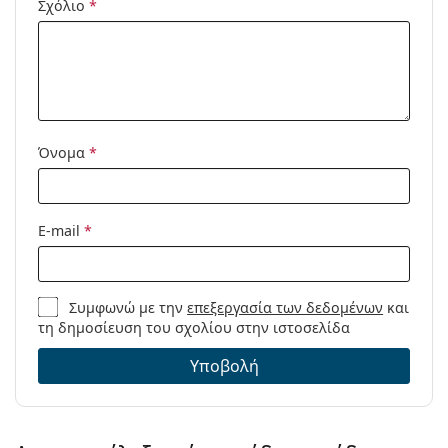
Σχόλιο
*
Κωδικός
0PR 17WS 2AU8C1 49
Προϊόντος /
Μοντέλο:
Διαθέσιμο με
Όχι
συνταγή:
Όνομα
*
E-mail
*
Συμφωνώ με την
επεξεργασία των δεδομένων
και
τη δημοσίευση του σχολίου στην ιστοσελίδα
Υποβολή