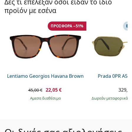
Δες τι επέλεξαν όσοι είδαν το ίδιο
προϊόν με εσένα
ΠΡΟΣΦΟΡΆ −51%
ΕΠ
Lentiamo Georgios Havana Brown
Prada 0PR A51
22,05 €
329,9
45,00 €
άμεσα διαθέσιμο
Δωρεάν μεταφορικά
&