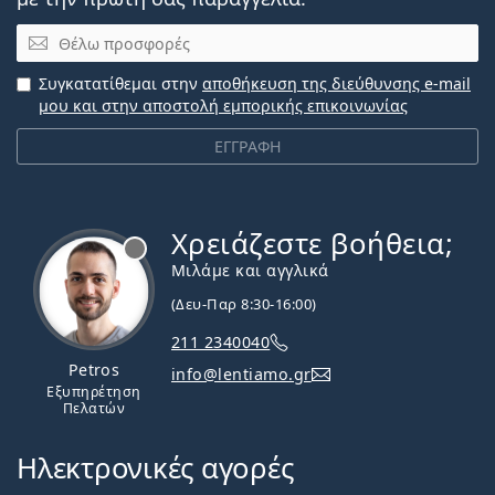
Email
Συγκατατίθεμαι στην
αποθήκευση της διεύθυνσης e-mail
μου και στην αποστολή εμπορικής επικοινωνίας
ΕΓΓΡΑΦΗ
Χρειάζεστε βοήθεια;
Εκτός σύνδεσης
Μιλάμε και αγγλικά
(Δευ-Παρ 8:30-16:00)
211 2340040
Petros
info@lentiamo.gr
Εξυπηρέτηση
Πελατών
Ηλεκτρονικές αγορές