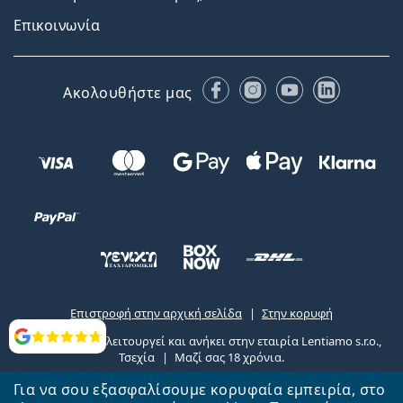
Επικοινωνία
Facebook
Instagram
YouTube
LinkedIn
Ακολουθήστε μας
Επιστροφή στην αρχική σελίδα
Στην κορυφή
Το Lentiamo.gr λειτουργεί και ανήκει στην εταιρία Lentiamo s.r.o.,
Αξιολογήσεις
Τσεχία
Μαζί σας 18 χρόνια.
Για να σου εξασφαλίσουμε κορυφαία εμπειρία, στο