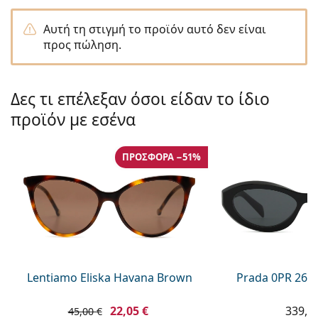
Persol
Αυτή τη στιγμή το προϊόν αυτό δεν είναι
Prada
προς πώληση.
Όλες οι μάρκες
Δες τι επέλεξαν όσοι είδαν το ίδιο
προϊόν με εσένα
ΠΡΟΣΦΟΡΆ −51%
Lentiamo Eliska Havana Brown
Prada 0PR 26Z
22,05 €
339,9
45,00 €