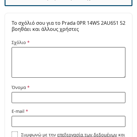
Κατηγορία:
Γυαλιά Ηλίου Επώνυμες Μάρκες
Μάρκα:
Prada
To σχόλιό σου για το Prada 0PR 14WS 2AU651 52
βοηθάει και άλλους χρήστες
Χρήση:
Μόδα
Κωδικός
0PR 14WS 2AU6S1 52
Σχόλιο
*
Προϊόντος /
Μοντέλο:
Όνομα
*
E-mail
*
Συμφωνώ με την
επεξεργασία των δεδομένων
και