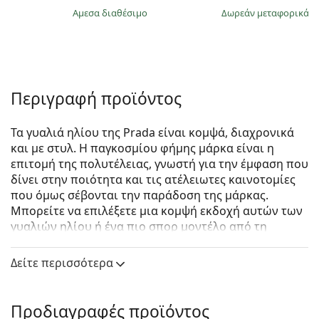
άμεσα διαθέσιμο
Δωρεάν μεταφορικά
&
Περιγραφή προϊόντος
Τα γυαλιά ηλίου της Prada είναι κομψά, διαχρονικά
και με στυλ. Η παγκοσμίου φήμης μάρκα είναι η
επιτομή της πολυτέλειας, γνωστή για την έμφαση που
δίνει στην ποιότητα και τις ατέλειωτες καινοτομίες
που όμως σέβονται την παράδοση της μάρκας.
Μπορείτε να επιλέξετε μια κομψή εκδοχή αυτών των
γυαλιών ηλίου ή ένα πιο σπορ μοντέλο από τη
συλλογή Linea Rossa, με τη χαρακτηριστική κόκκινη
λωρίδα. Όποιο στυλ κι αν επιλέξετε, με τα γυαλιά
Δείτε περισσότερα
ηλίου Prada θα είστε πάντα εξαιρετικοί και
μοναδικοί.
Προδιαγραφές προϊόντος
Prada 0PR 14WS 2AU651 52
είναι γυναικεία γυαλιά