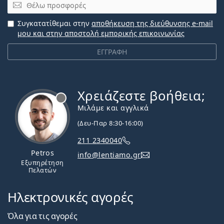
Email
Συγκατατίθεμαι στην
αποθήκευση της διεύθυνσης e-mail
μου και στην αποστολή εμπορικής επικοινωνίας
ΕΓΓΡΑΦΗ
Χρειάζεστε βοήθεια;
Εκτός σύνδεσης
Μιλάμε και αγγλικά
(Δευ-Παρ 8:30-16:00)
211 2340040
Petros
info@lentiamo.gr
Εξυπηρέτηση
Πελατών
Ηλεκτρονικές αγορές
Όλα για τις αγορές