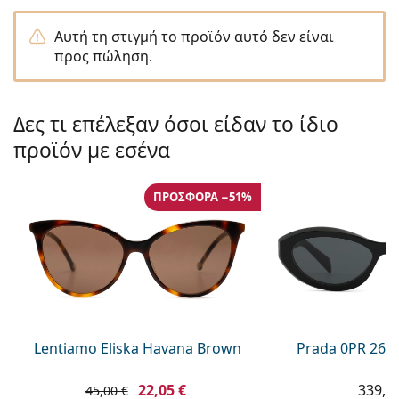
Persol
Αυτή τη στιγμή το προϊόν αυτό δεν είναι
Prada
προς πώληση.
Όλες οι μάρκες
Δες τι επέλεξαν όσοι είδαν το ίδιο
προϊόν με εσένα
ΠΡΟΣΦΟΡΆ −51%
Lentiamo Eliska Havana Brown
Prada 0PR 26Z
22,05 €
339,9
45,00 €