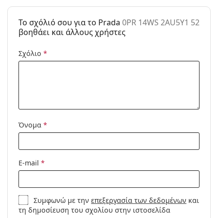
Άλλα
To σχόλιό σου για το Prada
0PR 14WS 2AU5Y1 52
Τύπος:
Γυναικεία
βοηθάει και άλλους χρήστες
Κατηγορία:
Γυαλιά Ηλίου Επώνυμες Μάρκες
Σχόλιο
*
Μάρκα:
Prada
Χρήση:
Μόδα
Κωδικός
0PR 14WS 2AU5Y1 52
Προϊόντος /
Μοντέλο:
Όνομα
*
E-mail
*
Συμφωνώ με την
επεξεργασία των δεδομένων
και
τη δημοσίευση του σχολίου στην ιστοσελίδα