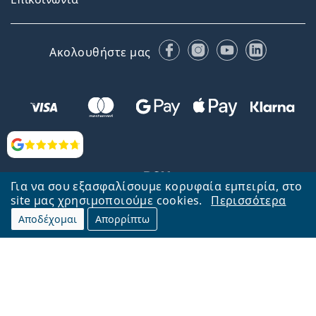
Facebook
Instagram
YouTube
LinkedIn
Ακολουθήστε μας
Αξιολογήσεις
Για να σου εξασφαλίσουμε κορυφαία εμπειρία, στο
site μας χρησιμοποιούμε cookies.
Περισσότερα
Αποδέχομαι
Απορρίπτω
Επιστροφή στην αρχική σελίδα
Στην κορυφή
Το Lentiamo.gr λειτουργεί και ανήκει στην εταιρία Lentiamo s.r.o.,
Τσεχία
Μαζί σας 18 χρόνια.