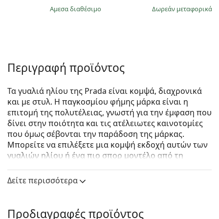
άμεσα διαθέσιμο
Δωρεάν μεταφορικά
&
Περιγραφή προϊόντος
Τα γυαλιά ηλίου της Prada είναι κομψά, διαχρονικά
και με στυλ. Η παγκοσμίου φήμης μάρκα είναι η
επιτομή της πολυτέλειας, γνωστή για την έμφαση που
δίνει στην ποιότητα και τις ατέλειωτες καινοτομίες
που όμως σέβονται την παράδοση της μάρκας.
Μπορείτε να επιλέξετε μια κομψή εκδοχή αυτών των
γυαλιών ηλίου ή ένα πιο σπορ μοντέλο από τη
συλλογή Linea Rossa, με τη χαρακτηριστική κόκκινη
λωρίδα. Όποιο στυλ κι αν επιλέξετε, με τα γυαλιά
Δείτε περισσότερα
ηλίου Prada θα είστε πάντα εξαιρετικοί και
μοναδικοί.
Προδιαγραφές προϊόντος
Prada 0PR 14WS 2AU5Y1 52
είναι γυναικεία γυαλιά