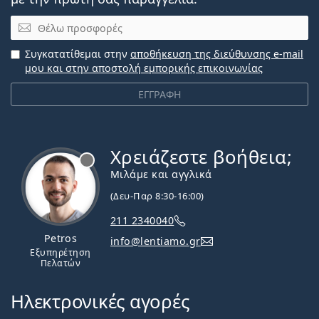
Email
Συγκατατίθεμαι στην
αποθήκευση της διεύθυνσης e-mail
μου και στην αποστολή εμπορικής επικοινωνίας
ΕΓΓΡΑΦΗ
Χρειάζεστε βοήθεια;
Εκτός σύνδεσης
Μιλάμε και αγγλικά
(Δευ-Παρ 8:30-16:00)
211 2340040
Petros
info@lentiamo.gr
Εξυπηρέτηση
Πελατών
Ηλεκτρονικές αγορές