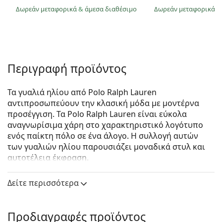
Δωρεάν μεταφορικά
&
άμεσα διαθέσιμο
Δωρεάν μεταφορικά
&
Περιγραφή προϊόντος
Τα γυαλιά ηλίου από Polo Ralph Lauren
αντιπροσωπεύουν την κλασική μόδα με μοντέρνα
προσέγγιση. Τα Polo Ralph Lauren είναι εύκολα
αναγνωρίσιμα χάρη στο χαρακτηριστικό λογότυπο
ενός παίκτη πόλο σε ένα άλογο. Η συλλογή αυτών
των γυαλιών ηλίου παρουσιάζει μοναδικά στυλ και
αυτοτέλεια έκφραση.
Polo Ralph Lauren 0PH 3112 930387 62
είναι αντρικά
Δείτε περισσότερα
γυαλιά ηλίου.
Δείτε πώς φαίνονται πάνω σας αυτά τα γυαλιά ηλίου
με τη λειτουργία του Εικονικού καθρέφτη του
Προδιαγραφές προϊόντος