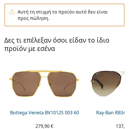
Persol
Αυτή τη στιγμή το προϊόν αυτό δεν είναι
Prada
προς πώληση.
Όλες οι μάρκες
Δες τι επέλεξαν όσοι είδαν το ίδιο
προϊόν με εσένα
Bottega Veneta BV1012S 003 60
Ray-Ban RB344
279,90 €
137,9