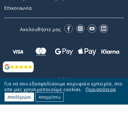
Επικοινωνία
Facebook
Instagram
YouTube
LinkedIn
Ακολουθήστε μας
Αξιολογήσεις
Για να σου εξασφαλίσουμε κορυφαία εμπειρία, στο
site μας χρησιμοποιούμε cookies.
Περισσότερα
Αποδέχομαι
Απορρίπτω
Επιστροφή στην αρχική σελίδα
Στην κορυφή
Το Lentiamo.gr λειτουργεί και ανήκει στην εταιρία Lentiamo s.r.o.,
Τσεχία
Μαζί σας 18 χρόνια.