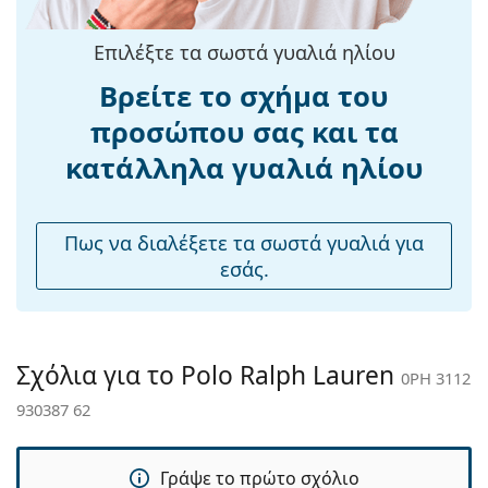
υφασμάτινη θήκη αντί για πανί.
Μήκος
141 mm
σκελετού:
Εξερευνήστε την πλήρη γκάμα
γυαλιών ηλίου
για να
Επιλέξτε τα σωστά γυαλιά ηλίου
βρείτε περισσότερα μοντέλα από δημοφιλείς μάρκες.
Μήκος
145 mm
Βρείτε το σχήμα του
βραχίονα:
προσώπου σας και τα
Γέφυρα:
14 mm
κατάλληλα γυαλιά ηλίου
Βάρος:
290 γρ
Ρυθμιζόμενα
Ναι
μαξιλάρια
Πως να διαλέξετε τα σωστά γυαλιά για
μύτης:
εσάς.
Εύκαμπτη
Όχι
άρθρωση:
Αξεσουάρ
Σχόλια για το Polo Ralph Lauren
0PH 3112
Παρέχονται με
Ναι
930387 62
θήκη:
Πανί
Ναι
καθαρισμού:
Γράψε το πρώτο σχόλιο