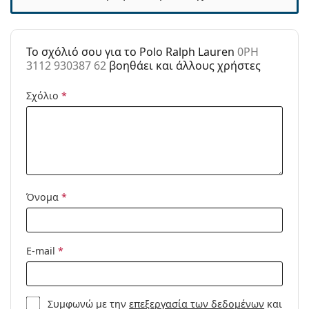
Άλλα
Τύπος:
Ανδρικά
To σχόλιό σου για το Polo Ralph Lauren
0PH
Κατηγορία:
Γυαλιά Ηλίου Επώνυμες Μάρκες
3112 930387 62
βοηθάει και άλλους χρήστες
Μάρκα:
Polo Ralph Lauren
Σχόλιο
*
Χρήση:
Μόδα
Κωδικός
0PH 3112 930387 62
Προϊόντος /
Μοντέλο:
Όνομα
*
E-mail
*
Συμφωνώ με την
επεξεργασία των δεδομένων
και