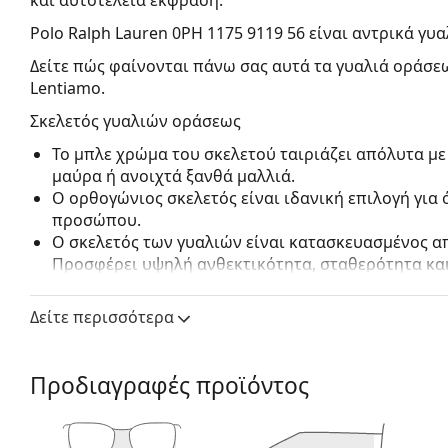
Polo Ralph Lauren 0PH 1175 9119 56
είναι αντρικά γυα
Δείτε πώς φαίνονται πάνω σας αυτά τα γυαλιά οράσεω
Lentiamo.
Σκελετός γυαλιών οράσεως
Το μπλε χρώμα του σκελετού ταιριάζει απόλυτα με
μαύρα ή ανοιχτά ξανθά μαλλιά.
Ο ορθογώνιος σκελετός είναι ιδανική επιλογή για
προσώπου.
Ο σκελετός των γυαλιών είναι κατασκευασμένος α
Προσφέρει υψηλή ανθεκτικότητα, σταθερότητα και
Τα γυαλιά γυαλιά με περίγραμμα σκελετού έχουν 
αποτελούνται από μπροστινό σκελετό και ένα ζευ
Δείτε περισσότερα
συμπληρώσουν το στυλ σας χάρη στον αξιοσημείω
πλεονεκτήματά τους είναι η ανθεκτικότητα και το 
τον προστατεύουν από ζημιές. Αυτός ο τύπος σκελ
Προδιαγραφές προϊόντος
συμπεριλαμβανομένων των φακών με μεγαλύτερη ο
Τα ρυθμιζόμενα επιθέματα μύτης επιτρέπουν μια μ
γυαλιών σας. Τα επιθέματα μύτης θα προσαρμοστο