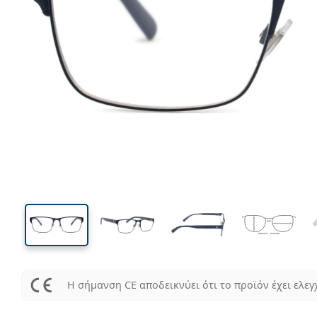
135 mm
Μήκος σκελετού
Μήκος
φακού
38 mm
56 mm
Ύψος φακού
Μήκος φακού
Η σήμανση CE αποδεικνύει ότι το προϊόν έχει ελεγ