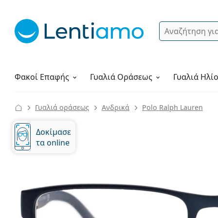
Αναζήτηση
Σύνδεση
Πλοήγηση στη σελίδα
Υγρά φακών
Πώς να παραγγείλετε
Φακοί Επαφής
Γυαλιά
Οράσεως
Γυαλιά Ηλί
Γυαλιά οράσεως
Ανδρικά
Polo Ralph Lauren
Δοκίμασε
τα online