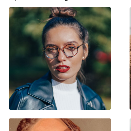
Βάρος:
215 γρ
Ρυθμιζόμενα μαξιλάρια μύτης:
Ναι
Εύκαμπτη άρθρωση:
Όχι
Αξεσουάρ
Παρέχονται με θήκη:
Ναι
Πανί καθαρισμού:
Ναι
Άλλα
Τύπος:
Ανδρικά
Κατηγορία:
Γυαλιά οράσεως
Μάρκα:
Polo Ralph Lauren
Κωδικός Προϊόντος / Μοντέλο:
0PH1175 9119 56