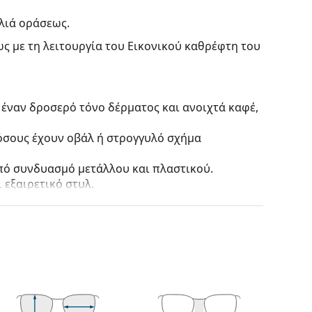
λιά οράσεως.
ς με τη λειτουργία του Εικονικού καθρέφτη του
 έναν δροσερό τόνο δέρματος και ανοιχτά καφέ,
 όσους έχουν οβάλ ή στρογγυλό σχήμα
πό συνδυασμό μετάλλου και πλαστικού.
 εξαιρετικό στυλ.
τους πιο συνηθισμένους τύπους σκελετών που
γάρι βραχίονες. Θα ανυψώσουν και θα
το σχεδιασμό τους. Μερικά από τα
γεγονός ότι περικλείουν πλήρως τον φακό και
ετού είναι κατάλληλος για όλους τους φακούς,
πτική ισχύ.
ικρή αλλαγή της θέσης και της εφαρμογής των
ύν στο σχήμα της μύτης και έτσι θα προσφέρουν