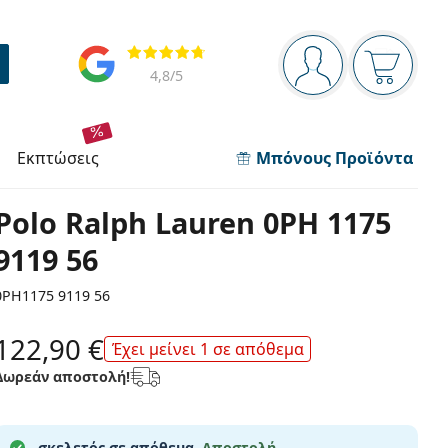
Πίνακας πλοήγησης
Αξιολογήσεις
Είστε συνδεδεμέν
Το καλάθ
4,8
/5
εκπτώσεις
Μπόνους Προϊόντα
Polo Ralph Lauren 0PH 1175
9119 56
0PH1175 9119 56
122,90 €
Έχει μείνει 1 σε απόθεμα
Δωρεάν αποστολή!
σκελετός σε απόθεμα.
Αποστολή