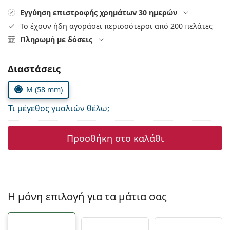
Persol
Εγγύηση επιστροφής χρημάτων 30 ημερών
Το έχουν ήδη αγοράσει περισσότεροι από 200 πελάτες
Prada
Πληρωμή με δόσεις
Όλες οι μάρκες
Συμπληρώστε τις παράμετρους
Διαστάσεις
M (58 mm)
Τι μέγεθος γυαλιών θέλω;
Προσθήκη στο καλάθι
Η μόνη επιλογή για τα μάτια σας