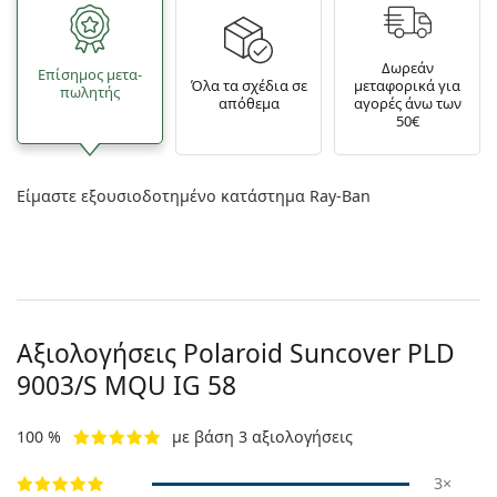
Δωρεάν
Επίσημος μετα­
Όλα τα σχέδια σε
μεταφορικά για
πωλητής
απόθεμα
αγορές άνω των
50€
Είμαστε εξουσιοδοτημένο κατάστημα Ray-Ban
Αξιολογήσεις Polaroid Suncover
PLD
9003/S MQU IG 58
100 %
με βάση 3 αξιολογήσεις
3×