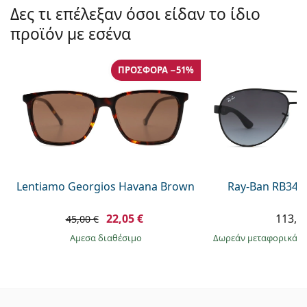
Δες τι επέλεξαν όσοι είδαν το ίδιο
προϊόν με εσένα
ΠΡΟΣΦΟΡΆ −51%
Lentiamo Georgios Havana Brown
Ray-Ban RB345
22,05 €
113,9
45,00 €
άμεσα διαθέσιμο
Δωρεάν μεταφορικά
&