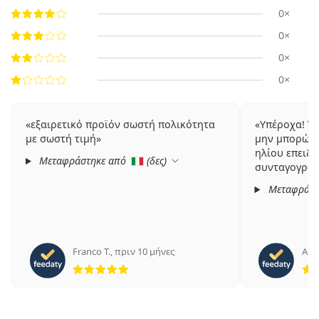
0×
0×
0×
0×
εξαιρετικό προϊόν σωστή πολικότητα
Υπέροχα! Έ
με σωστή τιμή
μην μπορώ ν
ηλίου επειδ
Μεταφράστηκε από
(
δες
)
συνταγογραφ
Μεταφράστ
Franco T.
,
πριν 10 μήνες
Ange
5 αξιολογήσεις από 5