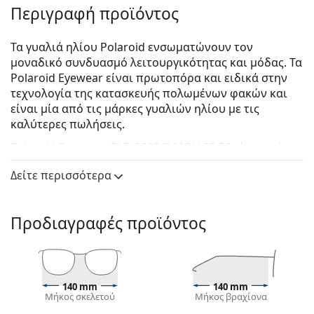
Περιγραφή προϊόντος
Τα γυαλιά ηλίου Polaroid ενσωματώνουν τον
μοναδικό συνδυασμό λειτουργικότητας και μόδας. Τα
Polaroid Eyewear είναι πρωτοπόρα και ειδικά στην
τεχνολογία της κατασκευής πολωμένων φακών και
είναι μία από τις μάρκες γυαλιών ηλίου με τις
καλύτερες πωλήσεις.
Polaroid Suncover PLD 9003/S MQU IG 58
είναι unisex
γυαλιά ηλίου.
Δείτε περισσότερα
Δείτε πώς φαίνονται πάνω σας αυτά τα γυαλιά ηλίου
με τη λειτουργία του Εικονικού καθρέφτη του
Lentiamo.
Προδιαγραφές προϊόντος
Σκελετός γυαλιών ηλίου
Το καφέ χρώμα του σκελετού ταιριάζει απόλυτα με
το ζεστό χρώμα του δέρματος και ανοιχτά καφέ,
140 mm
140 mm
μαύρα ή σκούρα ξανθά μαλλιά.
Μήκος σκελετού
Μήκος βραχίονα
Οι
ορθογώνιοι σκελετοί γυαλιών ηλίου
είναι