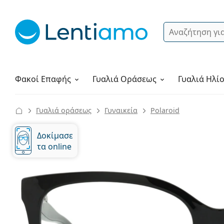
Αναζήτηση
Σύνδεση
Πλοήγηση στη σελίδα
Υγρά φακών
Πώς να παραγγείλετε
Φακοί Επαφής
Γυαλιά
Οράσεως
Γυαλιά Ηλί
Γυαλιά οράσεως
Γυναικεία
Polaroid
Δοκίμασε
τα online