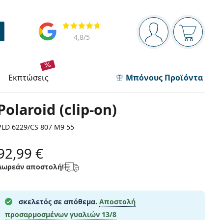
Πίνακας πλοήγησης
Αξιολογήσεις
Είστε συνδεδεμέν
Το καλάθ
4,8
/5
εκπτώσεις
Μπόνους Προϊόντα
Polaroid (clip-on)
PLD 6229/CS 807 M9 55
92,99 €
Δωρεάν αποστολή!
σκελετός σε απόθεμα.
Αποστολή
προσαρμοσμένων γυαλιών
13/8