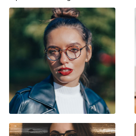
Βάρος:
115 γρ
Ρυθμιζόμενα μαξιλάρια μύτης:
Όχι
Εύκαμπτη άρθρωση:
Ναι
Clip-on:
Ναι
Αξεσουάρ
Παρέχονται με θήκη:
Ναι
Πανί καθαρισμού:
Ναι
Άλλα
Τύπος:
Γυναικεία
Κατηγορία:
Γυαλιά οράσεως
Μάρκα:
Polaroid
Κωδικός Προϊόντος / Μοντέλο:
PLD 6229/CS 807 M9