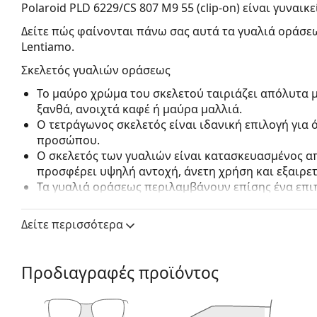
Polaroid PLD 6229/CS 807 M9 55 (clip-on)
είναι γυναικε
Δείτε πώς φαίνονται πάνω σας αυτά τα γυαλιά οράσεω
Lentiamo.
Σκελετός γυαλιών οράσεως
Το μαύρο χρώμα του σκελετού ταιριάζει απόλυτα μ
ξανθά, ανοιχτά καφέ ή μαύρα μαλλιά.
Ο τετράγωνος σκελετός είναι ιδανική επιλογή για
προσώπου.
Ο σκελετός των γυαλιών είναι κατασκευασμένος α
προσφέρει υψηλή αντοχή, άνετη χρήση και εξαιρετ
Τα γυαλιά οράσεως περιλαμβάνουν επίσης ένα επ
εύκολα στον σκελετό των γυαλιών και τα μετατρέπε
του σκελετού και η τοποθέτησή του είναι πολύ γρ
Δείτε περισσότερα
θετικές διόπτρες, είναι απαραίτητο να επιλέξετε 
μην ακουμπά την μπροστινή σφαιρική επιφάνεια 
σκελετό.
Προδιαγραφές προϊόντος
Τα γυαλιά γυαλιά με περίγραμμα σκελετού έχουν 
αποτελούνται από μπροστινό σκελετό και ένα ζευ
συμπληρώσουν το στυλ σας χάρη στον αξιοσημείω