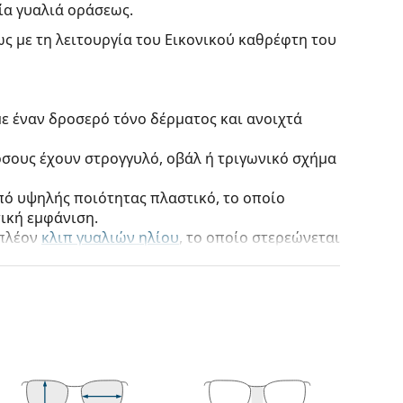
ία γυαλιά οράσεως.
ς με τη λειτουργία του Εικονικού καθρέφτη του
ε έναν δροσερό τόνο δέρματος και ανοιχτά
 όσους έχουν στρογγυλό, οβάλ ή τριγωνικό σχήμα
πό υψηλής ποιότητας πλαστικό, το οποίο
ική εμφάνιση.
ιπλέον
κλιπ γυαλιών ηλίου
, το οποίο στερεώνεται
ι σε ηλίου. Το κλιπ ακολουθεί τέλεια το σχήμα
ήγορη και εύκολη. Ωστόσο, εάν έχετε υψηλότερες
μια πιο λεπτή έκδοση των φακών, ώστε το κλιπ να
των φακών και να εφαρμόζει σωστά στον
τους πιο συνηθισμένους τύπους σκελετών που
γάρι βραχίονες. Θα ανυψώσουν και θα
το σχεδιασμό τους. Μερικά από τα