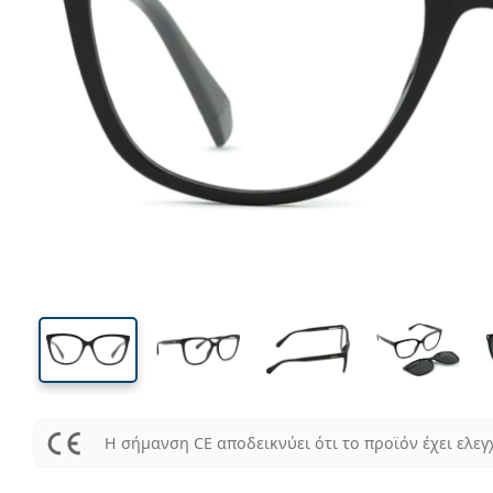
133 mm
Μήκος σκελετού
Μήκος
φακού
45 mm
55 mm
Ύψος φακού
Μήκος φακού
Η σήμανση CE αποδεικνύει ότι το προϊόν έχει ελεγ