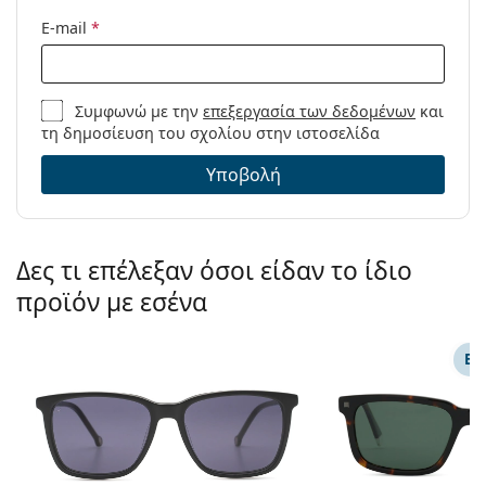
E-mail
*
Συμφωνώ με την
επεξεργασία των δεδομένων
και
τη δημοσίευση του σχολίου στην ιστοσελίδα
Υποβολή
Δες τι επέλεξαν όσοι είδαν το ίδιο
προϊόν με εσένα
ΕΠ