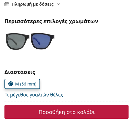
Persol
Πληρωμή με δόσεις
Prada
Περισσότερες επιλογές χρωμάτων
Όλες οι μάρκες
Συμπληρώστε τις παράμετρους
Διαστάσεις
M (56 mm)
Τι μέγεθος γυαλιών θέλω;
Προσθήκη στο καλάθι