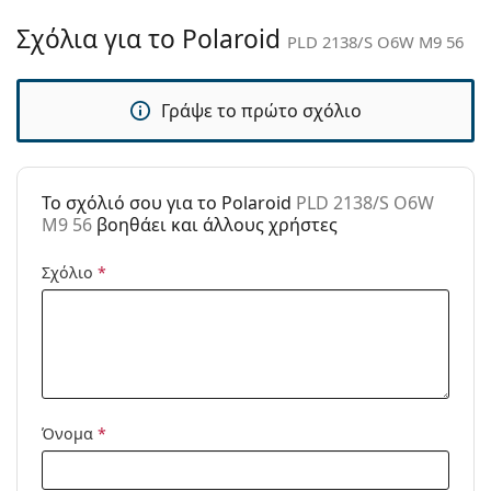
θήκη:
Σχόλια για το Polaroid
PLD 2138/S O6W M9 56
Πανί
Ναι
καθαρισμού:
Γράψε το πρώτο σχόλιο
Άλλα
Τύπος:
Unisex
Κατηγορία:
Γυαλιά Ηλίου Επώνυμες Μάρκες
To σχόλιό σου για το Polaroid
PLD 2138/S O6W
Μάρκα:
Polaroid
M9 56
βοηθάει και άλλους χρήστες
Χρήση:
Μόδα
Σχόλιο
*
Κωδικός
PLD 2138/S O6W M9 56
Προϊόντος /
Μοντέλο:
Όνομα
*