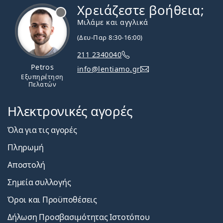
Χρειάζεστε βοήθεια;
Εκτός σύνδεσης
Μιλάμε και αγγλικά
(Δευ-Παρ 8:30-16:00)
211 2340040
Petros
info@lentiamo.gr
Εξυπηρέτηση
Πελατών
Ηλεκτρονικές αγορές
Όλα για τις αγορές
Πληρωμή
Αποστολή
Σημεία συλλογής
Όροι και Προϋποθέσεις
Δήλωση Προσβασιμότητας Ιστοτόπου