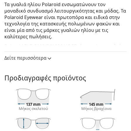
Τα γυαλιά ηλίου Polaroid ενσωματώνουν τον
μοναδικό συνδυασμό λειτουργικότητας και μόδας. Τα
Polaroid Eyewear είναι πρωτοπόρα και ειδικά στην
τεχνολογία της κατασκευής πολωμένων φακών και
είναι μία από τις μάρκες γυαλιών ηλίου με τις
καλύτερες πωλήσεις.
Polaroid PLD 2118/S/X 086 UC 57
είναι unisex γυαλιά
ηλίου.
Δείτε περισσότερα
Δείτε πώς φαίνονται πάνω σας αυτά τα γυαλιά ηλίου
με τη λειτουργία του Εικονικού καθρέφτη του
Lentiamo.
Προδιαγραφές προϊόντος
Σκελετός γυαλιών ηλίου
Το καφέ χρώμα του σκελετού ταιριάζει απόλυτα με
το ζεστό χρώμα του δέρματος και ανοιχτά καφέ,
137 mm
145 mm
μαύρα ή σκούρα ξανθά μαλλιά.
Μήκος σκελετού
Μήκος βραχίονα
Οι τετράγωνοι σκελετοί γυαλιών ηλίου
είναι
ιδανική επιλογή για όσους έχουν στρογγυλό, οβάλ
ή τριγωνικό σχήμα προσώπου.