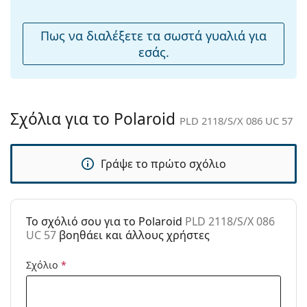
μύτης:
Εύκαμπτη
Όχι
Πως να διαλέξετε τα σωστά γυαλιά για
άρθρωση:
εσάς.
Αξεσουάρ
Παρέχονται με
Όχι
θήκη:
Σχόλια για το Polaroid
PLD 2118/S/X 086 UC 57
Πανί
Ναι
καθαρισμού:
Γράψε το πρώτο σχόλιο
Άλλα
Τύπος:
Unisex
Κατηγορία:
Γυαλιά Ηλίου Επώνυμες Μάρκες
To σχόλιό σου για το Polaroid
PLD 2118/S/X 086
Μάρκα:
Polaroid
UC 57
βοηθάει και άλλους χρήστες
Χρήση:
Μόδα
Σχόλιο
*
Κωδικός
PLD 2118/S/X 086 UC 57
Προϊόντος /