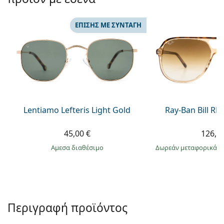
Persol
Prada
ΕΠΊΣΗΣ ΜΕ ΣΥΝΤΑΓΉ
Όλες οι μάρκες
Lentiamo Lefteris Light Gold
Ray-Ban Bill R
45,00 €
126,9
άμεσα διαθέσιμο
Δωρεάν μεταφορικά
&
Περιγραφή προϊόντος