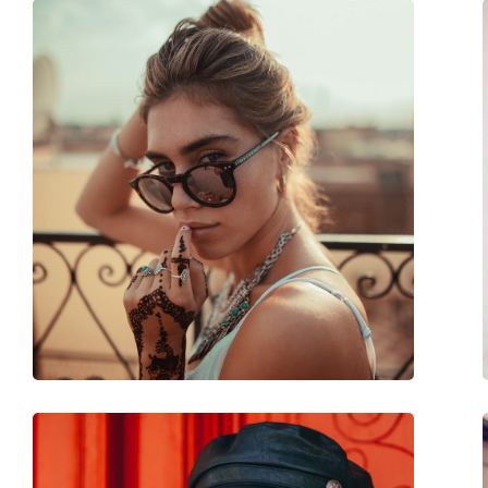
Πανί καθαρισμού:
Ναι
Άλλα
Τύπος:
Ανδρικά
Κατηγορία:
Γυαλιά Ηλίου Επώ
Μάρκα:
Polaroid
Χρήση:
Μόδα
Κωδικός Προϊόντος / Μοντέλο:
PLD 2086/S 807 UC 