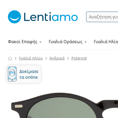
Αναζήτηση
Σύνδεση
Πλοήγηση στη σελίδα
Υγρά φακών
Πώς να παραγγείλετε
Φακοί Επαφής
Γυαλιά
Οράσεως
Γυαλιά Ηλί
Γυαλιά ηλίου
Ανδρικά
Polaroid
Δοκίμασε
τα online