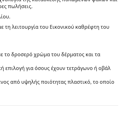
ρες πωλήσεις.
λίου.
με τη λειτουργία του Εικονικού καθρέφτη του
με το δροσερό χρώμα του δέρματος και τα
κή επιλογή για όσους έχουν τετράγωνο ή οβάλ
ένος από υψηλής ποιότητας πλαστικό, το οποίο
 χωρίς να επηρεάζουν την αντίθεση ή να
ων οποίων τα αναμφισβήτητα πλεονεκτήματα
ακών
, αυτά τα γυαλιά ηλίου προσφέρουν τέλεια