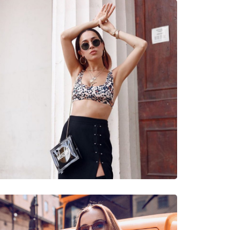
νυμες Μάρκες
47