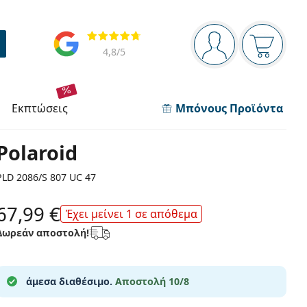
Πίνακας πλοήγησης
Αξιολογήσεις
Είστε συνδεδεμέν
Το καλάθ
4,8
/5
εκπτώσεις
Μπόνους Προϊόντα
Polaroid
PLD 2086/S 807 UC 47
67,99 €
Έχει μείνει 1 σε απόθεμα
Δωρεάν αποστολή!
άμεσα διαθέσιμο.
Αποστολή 10/8