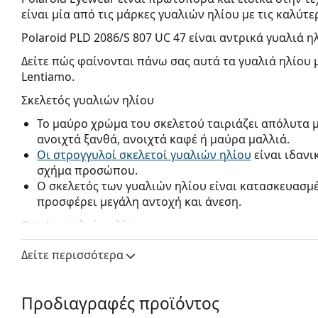
είναι μία από τις μάρκες γυαλιών ηλίου με τις καλύτε
Polaroid PLD 2086/S 807 UC 47
είναι αντρικά γυαλιά η
Δείτε πώς φαίνονται πάνω σας αυτά τα γυαλιά ηλίου 
Lentiamo.
Σκελετός γυαλιών ηλίου
Το μαύρο χρώμα του σκελετού ταιριάζει απόλυτα 
ανοιχτά ξανθά, ανοιχτά καφέ ή μαύρα μαλλιά.
Οι στρογγυλοί σκελετοί γυαλιών ηλίου
είναι ιδανι
σχήμα προσώπου.
Ο σκελετός των γυαλιών ηλίου είναι κατασκευασμ
προσφέρει μεγάλη αντοχή και άνεση.
Φακός γυαλιών ηλίου
Οι πράσινοι φακοί μειώνουν την ένταση του φωτός
Δείτε περισσότερα
αλλοιώνουν τα χρώματα.
Οι φακοί είναι κατασκευασμένοι από πλαστικό, τ
είναι το μικρό βάρος και η αντοχή στις ρωγμές.
Προδιαγραφές προϊόντος
Χάρη στη μοναδική τεχνολογία των
πολωμένων φ