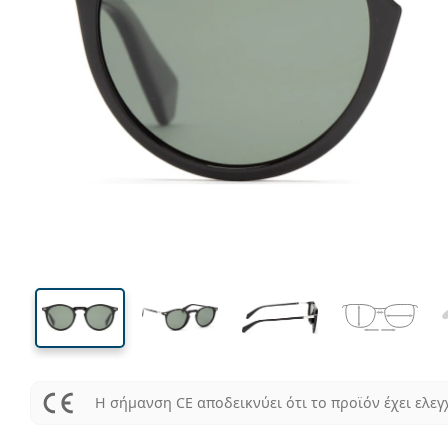
130 mm
Μήκος σκελετού
Μήκος
φακού
41 mm
47 mm
Ύψος φακού
Μήκος φακού
Η σήμανση CE αποδεικνύει ότι το προϊόν έχει ελεγ