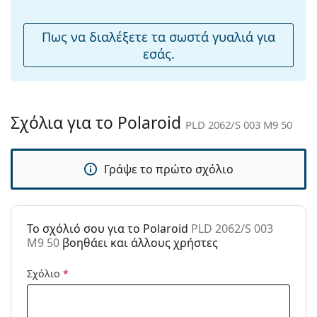
μύτης:
Εύκαμπτη
Όχι
Πως να διαλέξετε τα σωστά γυαλιά για
άρθρωση:
εσάς.
Αξεσουάρ
Παρέχονται με
Όχι
θήκη:
Σχόλια για το Polaroid
PLD 2062/S 003 M9 50
Πανί
Ναι
καθαρισμού:
Γράψε το πρώτο σχόλιο
Άλλα
Τύπος:
Unisex
Κατηγορία:
Γυαλιά Ηλίου Επώνυμες Μάρκες
To σχόλιό σου για το Polaroid
PLD 2062/S 003
Μάρκα:
Polaroid
M9 50
βοηθάει και άλλους χρήστες
Χρήση:
Μόδα
Σχόλιο
*
Κωδικός
PLD 2062/S 003 M9 50
Προϊόντος /