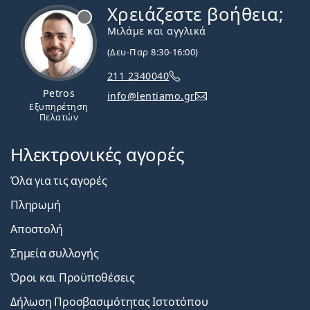
Χρειάζεστε βοήθεια;
Εκτός σύνδεσης
Μιλάμε και αγγλικά
(Δευ-Παρ 8:30-16:00)
211 2340040
Petros
info@lentiamo.gr
Εξυπηρέτηση
Πελατών
Ηλεκτρονικές αγορές
Όλα για τις αγορές
Πληρωμή
Αποστολή
Σημεία συλλογής
Όροι και Προϋποθέσεις
Δήλωση Προσβασιμότητας Ιστοτόπου