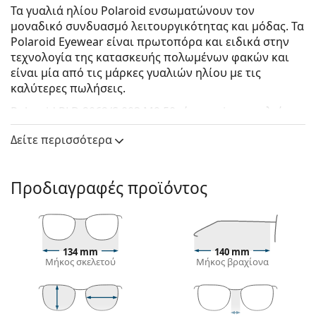
Τα γυαλιά ηλίου Polaroid ενσωματώνουν τον
μοναδικό συνδυασμό λειτουργικότητας και μόδας. Τα
Polaroid Eyewear είναι πρωτοπόρα και ειδικά στην
τεχνολογία της κατασκευής πολωμένων φακών και
είναι μία από τις μάρκες γυαλιών ηλίου με τις
καλύτερες πωλήσεις.
Polaroid PLD 2062/S 003 M9 50
είναι unisex γυαλιά
ηλίου.
Δείτε περισσότερα
Δείτε πώς φαίνονται πάνω σας αυτά τα γυαλιά ηλίου
με τη λειτουργία του Εικονικού καθρέφτη του
Lentiamo.
Προδιαγραφές προϊόντος
Σκελετός γυαλιών ηλίου
Το μαύρο χρώμα του σκελετού ταιριάζει απόλυτα
με το δροσερό χρώμα του δέρματος και τα ανοιχτά
134 mm
140 mm
ξανθά, ανοιχτά καφέ ή μαύρα μαλλιά.
Μήκος σκελετού
Μήκος βραχίονα
Οι στρογγυλοί σκελετοί γυαλιών ηλίου
είναι
ιδανική επιλογή για όσους έχουν τετράγωνο ή
οβάλ σχήμα προσώπου.