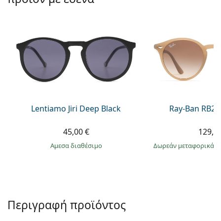
Persol
Prada
Όλες οι μάρκες
Lentiamo Jiri Deep Black
Ray-Ban RB21
45,00 €
129,9
άμεσα διαθέσιμο
Δωρεάν μεταφορικά
&
Περιγραφή προϊόντος