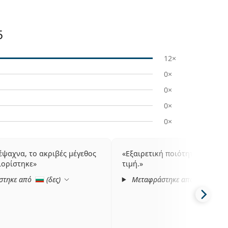
5
12×
0×
0×
0×
0×
έψαχνα, το ακριβές μέγεθος
Εξαιρετική ποιότητα σε ελκυ
ιορίστηκε
τιμή.
στηκε από
(
δες
)
Μεταφράστηκε από
(
δες
)