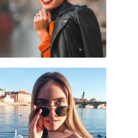
νυμες Μάρκες