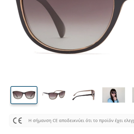
135 mm
Μήκος σκελετού
Μήκος
φακού
48 mm
55 mm
Ύψος φακού
Μήκος φακού
Η σήμανση CE αποδεικνύει ότι το προϊόν έχει ελεγ