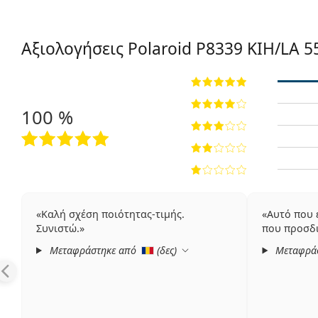
Αξιολογήσεις Polaroid
P8339 KIH/LA 5
100 %
Καλή σχέση ποιότητας-τιμής.
Αυτό που 
Συνιστώ.
που προσδ
Μεταφράστηκε από
(
δες
)
Μεταφρά