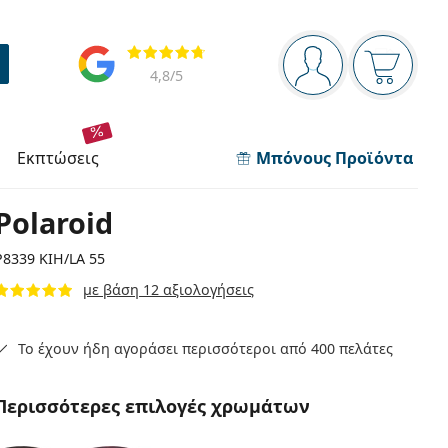
Πίνακας πλοήγησης
Αξιολογήσεις
Είστε συνδεδεμέν
Το καλάθ
4,8
/5
εκπτώσεις
Μπόνους Προϊόντα
Polaroid
P8339 KIH/LA 55
με βάση 12 αξιολογήσεις
Το έχουν ήδη αγοράσει περισσότεροι από 400 πελάτες
Περισσότερες επιλογές χρωμάτων