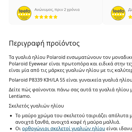
Ανώνυμος
,
πριν 2 χρόνια
Д
5 αξιολογήσεις από 5
Περιγραφή προϊόντος
Τα γυαλιά ηλίου Polaroid ενσωματώνουν τον μοναδικ
Polaroid Eyewear είναι πρωτοπόρα και ειδικά στην 
είναι μία από τις μάρκες γυαλιών ηλίου με τις καλύτε
Polaroid P8339 KIH/LA 55
είναι γυναικεία γυαλιά ηλίου
Δείτε πώς φαίνονται πάνω σας αυτά τα γυαλιά ηλίου 
Lentiamo.
Σκελετός γυαλιών ηλίου
Το μαύρο χρώμα του σκελετού ταιριάζει απόλυτα 
ανοιχτά ξανθά, ανοιχτά καφέ ή μαύρα μαλλιά.
Οι
ορθογώνιοι σκελετοί γυαλιών ηλίου
είναι ιδαν