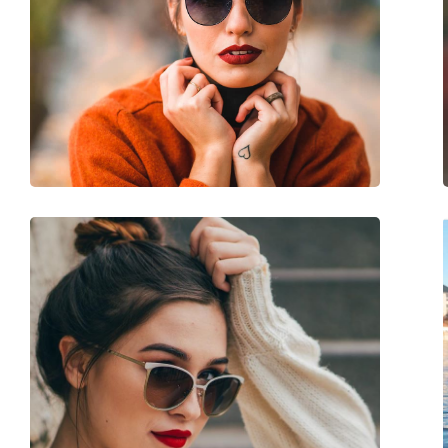
Μήκος βραχίονα:
135 mm
Γέφυρα:
19 mm
Βάρος:
40 γρ
Ρυθμιζόμενα μαξιλάρια μύτης:
Όχι
Αξεσουάρ
Παρέχονται με θήκη:
Όχι
Πανί καθαρισμού:
Ναι
Άλλα
Τύπος:
Γυναικεία
Κατηγορία:
Γυαλιά Ηλίου Επώ
Μάρκα:
Polaroid
Χρήση:
Μόδα
Κωδικός Προϊόντος / Μοντέλο:
P8339 KIH/LA 55