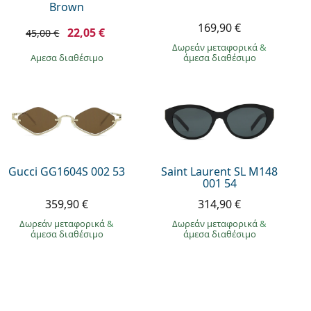
Brown
169,90 €
22,05 €
45,00 €
Δωρεάν μεταφορικά
&
άμεσα διαθέσιμο
άμεσα διαθέσιμο
Gucci GG1604S 002 53
Saint Laurent SL M148
001 54
359,90 €
314,90 €
στική
Όμορφα γυαλιά
υ
τα
Δωρεάν μεταφορικά
&
Δωρεάν μεταφορικά
&
Μεταφράστηκε από
(
δες
)
άμεσα διαθέσιμο
άμεσα διαθέσιμο
πρ