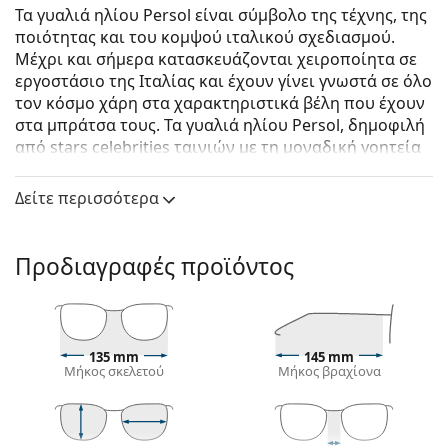
Τα γυαλιά ηλίου Persol είναι σύμβολο της τέχνης, της
ποιότητας και του κομψού ιταλικού σχεδιασμού.
Μέχρι και σήμερα κατασκευάζονται χειροποίητα σε
εργοστάσιο της Ιταλίας και έχουν γίνει γνωστά σε όλο
τον κόσμο χάρη στα χαρακτηριστικά βέλη που έχουν
στα μπράτσα τους. Τα γυαλιά ηλίου Persol, δημοφιλή
από stars celebrities ταινιών με τη μοναδική γοητεία
τους, έχουν γίνει ένα βασικό αξεσουάρ χάρη στην
υψηλή ποιότητα, τα παραδοσιακά σχήματα και τον
Δείτε περισσότερα
cult σχεδιασμό τους.
Persol PO3256S 109948 51
είναι unisex γυαλιά ηλίου.
Προδιαγραφές προϊόντος
Δείτε πώς φαίνονται πάνω σας αυτά τα γυαλιά ηλίου
με τη λειτουργία του Εικονικού καθρέφτη του
Lentiamo.
Σκελετός γυαλιών ηλίου
135 mm
145 mm
Μήκος σκελετού
Μήκος βραχίονα
Το μπλε χρώμα του σκελετού ταιριάζει απόλυτα με
ένα δροσερό φυσικό χρώμα δέρματος και ανοιχτά
καφέ, μαύρα ή ανοιχτά ξανθά μαλλιά.