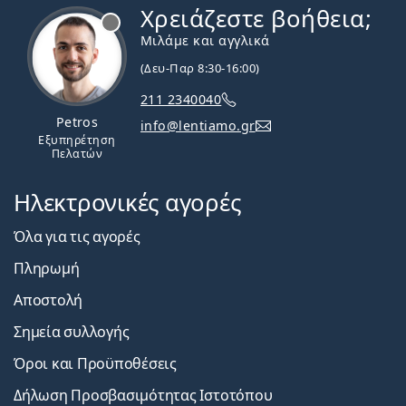
Χρειάζεστε βοήθεια;
Εκτός σύνδεσης
Μιλάμε και αγγλικά
(Δευ-Παρ 8:30-16:00)
211 2340040
Petros
info@lentiamo.gr
Εξυπηρέτηση
Πελατών
Ηλεκτρονικές αγορές
Όλα για τις αγορές
Πληρωμή
Αποστολή
Σημεία συλλογής
Όροι και Προϋποθέσεις
Δήλωση Προσβασιμότητας Ιστοτόπου