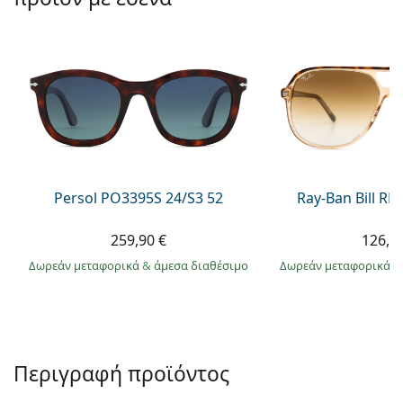
Persol
Prada
Όλες οι μάρκες
Persol PO3395S 24/S3 52
Ray-Ban Bill R
259,90 €
126,9
Δωρεάν μεταφορικά
&
άμεσα διαθέσιμο
Δωρεάν μεταφορικά
&
Περιγραφή προϊόντος