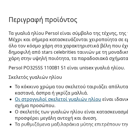
Περιγραφή προϊόντος
Τα γυαλιά ηλίου Persol είναι σύμβολο της τέχνης, τη
Μέχρι και σήμερα κατασκευάζονται χειροποίητα σε ερ
όλο τον κόσμο χάρη στα χαρακτηριστικά βέλη που έχο
δημοφιλή από stars celebrities ταινιών με τη μοναδικ
χάρη στην υψηλή ποιότητα, τα παραδοσιακά σχήματα κ
Persol PO3255S 1100B1 51
είναι unisex γυαλιά ηλίου.
Σκελετός γυαλιών ηλίου
Το κόκκινο χρώμα του σκελετού ταιριάζει απόλυτα
καστανά, άσπρα ή γκρίζα μαλλιά.
Οι στρογγυλοί σκελετοί γυαλιών ηλίου
είναι ιδανι
σχήμα προσώπου.
Ο σκελετός των γυαλιών ηλίου είναι κατασκευασμ
προσφέρει μεγάλη αντοχή και άνεση.
Τα ρυθμιζόμενα μαξιλαράκια μύτης επιτρέπουν την