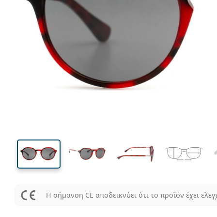
134 mm
Μήκος σκελετού
Μήκος
φακού
44 mm
51 mm
Ύψος φακού
Μήκος φακού
Η σήμανση CE αποδεικνύει ότι το προϊόν έχει ελεγ