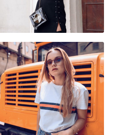
νυμες Μάρκες