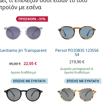
Δες τι επέλεξαν όσοι είδαν το ίδιο
προϊόν με εσένα
ΠΡΟΣΦΟΡΆ −51%
Lentiamo Jiri Transparent
Persol PO3383S 123556
54
219,90 €
22,05 €
45,00 €
Δωρεάν μεταφορικά
&
άμεσα διαθέσιμο
άμεσα διαθέσιμο
ΕΠΊΣΗΣ ΜΕ ΣΥΝΤΑΓΉ
ΕΠΊΣΗΣ ΜΕ ΣΥΝΤΑΓΉ