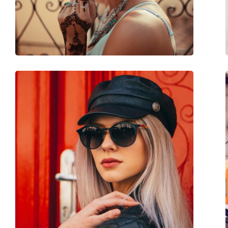
Βάρος:
190 γρ
Ρυθμιζόμενα μαξιλάρια μύτης:
Ναι
Εύκαμπτη άρθρωση:
Ναι
Αξεσουάρ
Παρέχονται με θήκη:
Ναι
Πανί καθαρισμού:
Ναι
Άλλα
Τύπος:
Unisex
Κατηγορία:
Γυαλιά Ηλίου Επώ
Μάρκα:
Persol
Χρήση:
Μόδα
Κωδικός Προϊόντος / Μοντέλο:
PO3255S 1100B1 51
Διαθέσιμο με συνταγή:
Όχι