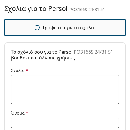
καθαρισμού:
Σχόλια για το Persol
PO3166S 24/31 51
Άλλα
Τύπος:
Ανδρικά
Γράψε το πρώτο σχόλιο
Κατηγορία:
Γυαλιά Ηλίου Επώνυμες Μάρκες
Μάρκα:
Persol
Χρήση:
Μόδα
To σχόλιό σου για το Persol
PO3166S 24/31 51
βοηθάει και άλλους χρήστες
Κωδικός
PO3166S 24/31 51
Προϊόντος /
Σχόλιο
*
Μοντέλο:
Διαθέσιμο με
Ναι
συνταγή:
Όνομα
*