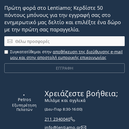
Πρώτη φορά στο Lentiamo; Κερδίστε 50
πόντους μπόνους για την εγγραφή σας στο
ενημερωτικό μας δελτίο και επιλέξτε ένα δώρο
με την πρώτη σας παραγγελία.
Email
Συγκατατίθεμαι στην
αποθήκευση της διεύθυνσης e-mail
μου και στην αποστολή εμπορικής επικοινωνίας
ΕΓΓΡΑΦΗ
Χρειάζεστε βοήθεια;
Εκτός σύνδεσης
Μιλάμε και αγγλικά
(Δευ-Παρ 8:30-16:00)
211 2340040
Petros
info@lentiamo.gr