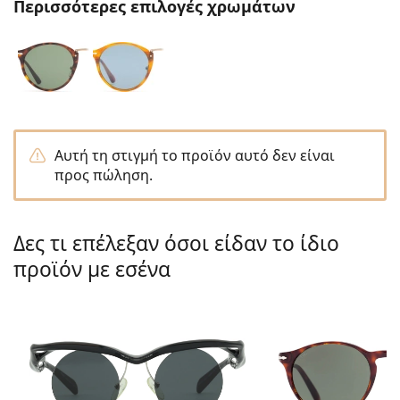
Gucci
Περισσότερες επιλογές χρωμάτων
Όλα τα υγρά φακών
Εκτό
Όλες οι μάρκες
Persol
Prada
Όλες οι μάρκες
Αυτή τη στιγμή το προϊόν αυτό δεν είναι
προς πώληση.
Δες τι επέλεξαν όσοι είδαν το ίδιο
προϊόν με εσένα