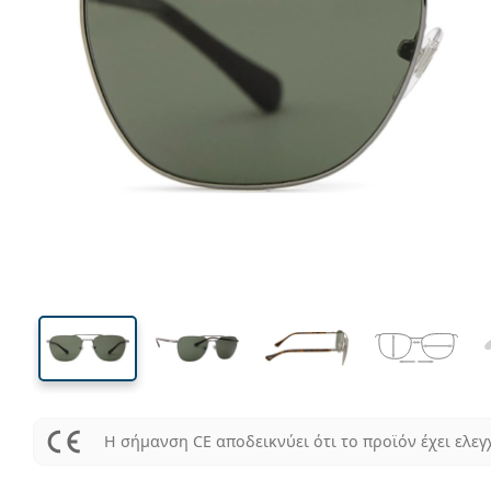
136 mm
Μήκος σκελετού
Μήκος
φακού
43 mm
55 mm
Ύψος φακού
Μήκος φακού
Η σήμανση CE αποδεικνύει ότι το προϊόν έχει ελεγ