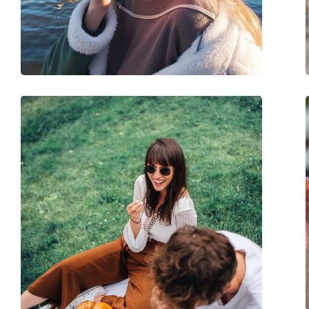
Βάρος:
150 γρ
Ρυθμιζόμενα μαξιλάρια μύτης:
Ναι
Εύκαμπτη άρθρωση:
Ναι
Αξεσουάρ
Παρέχονται με θήκη:
Ναι
Πανί καθαρισμού:
Ναι
Άλλα
Τύπος:
Ανδρικά
Κατηγορία:
Γυαλιά Ηλίου Επώ
Μάρκα:
Persol
Χρήση:
Μόδα
Κωδικός Προϊόντος / Μοντέλο:
PO2494S 513/31 55