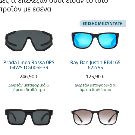
Δες τι επέλεξαν όσοι είδαν το ίδιο
προϊόν με εσένα
ΕΠΊΣΗΣ ΜΕ ΣΥΝΤΑΓΉ
Prada Linea Rossa 0PS
Ray-Ban Justin RB4165
04WS DG006F 39
622/55
246,90 €
125,90 €
Δωρεάν μεταφορικά
&
Δωρεάν μεταφορικά
&
άμεσα διαθέσιμο
άμεσα διαθέσιμο