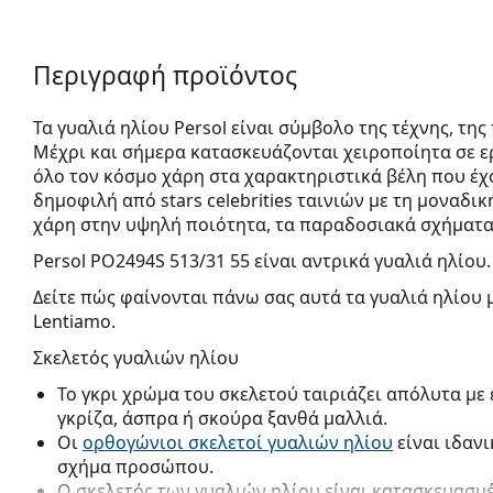
Περιγραφή προϊόντος
Τα γυαλιά ηλίου Persol είναι σύμβολο της τέχνης, τη
Μέχρι και σήμερα κατασκευάζονται χειροποίητα σε ερ
όλο τον κόσμο χάρη στα χαρακτηριστικά βέλη που έχο
δημοφιλή από stars celebrities ταινιών με τη μοναδικ
χάρη στην υψηλή ποιότητα, τα παραδοσιακά σχήματα κ
Persol PO2494S 513/31 55
είναι αντρικά γυαλιά ηλίου.
Δείτε πώς φαίνονται πάνω σας αυτά τα γυαλιά ηλίου 
Lentiamo.
Σκελετός γυαλιών ηλίου
Το γκρι χρώμα του σκελετού ταιριάζει απόλυτα με
γκρίζα, άσπρα ή σκούρα ξανθά μαλλιά.
Οι
ορθογώνιοι σκελετοί γυαλιών ηλίου
είναι ιδαν
σχήμα προσώπου.
Ο σκελετός των γυαλιών ηλίου είναι κατασκευασμ