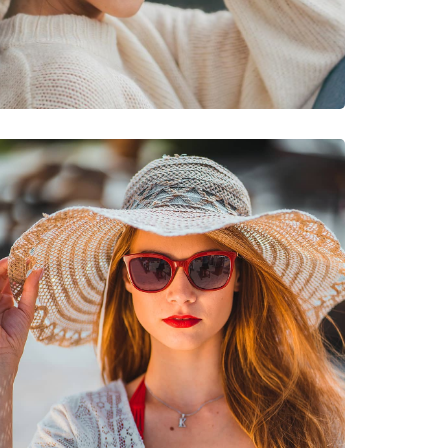
νυμες Μάρκες