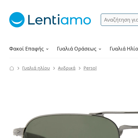
Αναζήτηση
Σύνδεση
Πλοήγηση στη σελίδα
Υγρά φακών
Πώς να παραγγείλετε
Φακοί Επαφής
Γυαλιά
Οράσεως
Γυαλιά Ηλί
Γυαλιά ηλίου
Ανδρικά
Persol