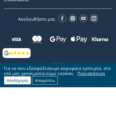
Facebook
Instagram
YouTube
LinkedIn
Ακολουθήστε μας
Αξιολογήσεις
Για να σου εξασφαλίσουμε κορυφαία εμπειρία, στο
site μας χρησιμοποιούμε cookies.
Περισσότερα
Αποδέχομαι
Απορρίπτω
Επιστροφή στην αρχική σελίδα
Στην κορυφή
Το Lentiamo.gr λειτουργεί και ανήκει στην εταιρία Lentiamo s.r.o.,
Τσεχία
Μαζί σας 18 χρόνια.