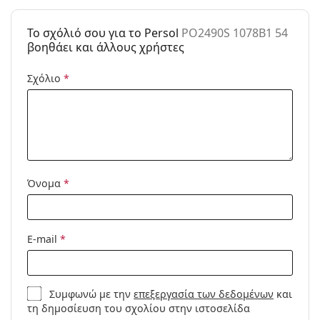
Κατηγορία:
Γυαλιά Ηλίου Επώνυμες Μάρκες
To σχόλιό σου για το Persol
PO2490S 1078B1 54
Μάρκα:
Persol
βοηθάει και άλλους χρήστες
Χρήση:
Μόδα
Σχόλιο
*
Κωδικός
PO2490S 1078B1 54
Προϊόντος /
Μοντέλο:
Διαθέσιμο με
Όχι
συνταγή:
Όνομα
*
E-mail
*
Συμφωνώ με την
επεξεργασία των δεδομένων
και
τη δημοσίευση του σχολίου στην ιστοσελίδα