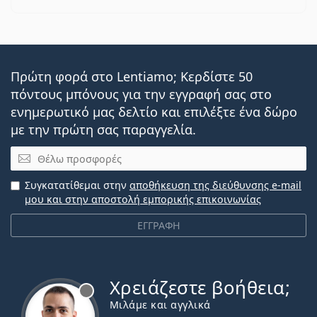
Πρώτη φορά στο Lentiamo; Κερδίστε 50
πόντους μπόνους για την εγγραφή σας στο
ενημερωτικό μας δελτίο και επιλέξτε ένα δώρο
με την πρώτη σας παραγγελία.
Email
Συγκατατίθεμαι στην
αποθήκευση της διεύθυνσης e-mail
μου και στην αποστολή εμπορικής επικοινωνίας
ΕΓΓΡΑΦΗ
Χρειάζεστε βοήθεια;
Εκτός σύνδεσης
Μιλάμε και αγγλικά