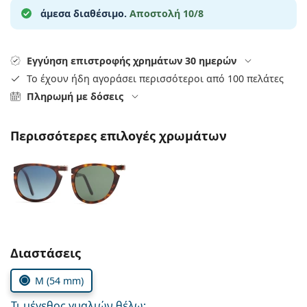
Persol
άμεσα διαθέσιμο.
Αποστολή 10/8
Prada
Εγγύηση επιστροφής χρημάτων 30 ημερών
Όλες οι μάρκες
Το έχουν ήδη αγοράσει περισσότεροι από 100 πελάτες
Πληρωμή με δόσεις
Περισσότερες επιλογές χρωμάτων
Συμπληρώστε τις παράμετρους
Διαστάσεις
M (54 mm)
Τι μέγεθος γυαλιών θέλω;