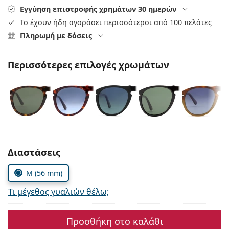
Persol
Εγγύηση επιστροφής χρημάτων 30 ημερών
Το έχουν ήδη αγοράσει περισσότεροι από 100 πελάτες
Prada
Πληρωμή με δόσεις
Όλες οι μάρκες
Περισσότερες επιλογές χρωμάτων
Συμπληρώστε τις παράμετρους
Διαστάσεις
M (56 mm)
Τι μέγεθος γυαλιών θέλω;
Προσθήκη στο καλάθι