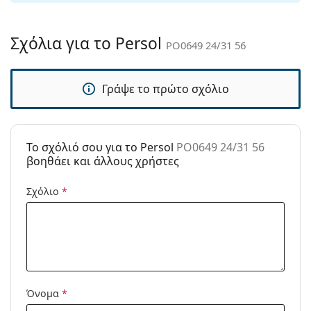
Παρέχονται με
Ναι
θήκη:
Σχόλια για το Persol
PO0649 24/31 56
Πανί
Ναι
καθαρισμού:
Γράψε το πρώτο σχόλιο
Άλλα
Τύπος:
Ανδρικά
Κατηγορία:
Γυαλιά Ηλίου Επώνυμες Μάρκες
To σχόλιό σου για το Persol
PO0649 24/31 56
Μάρκα:
Persol
βοηθάει και άλλους χρήστες
Χρήση:
Μόδα
Σχόλιο
*
Κωδικός
PO0649 24/31 56
Προϊόντος /
Μοντέλο:
Διαθέσιμο με
Όχι
συνταγή:
Όνομα
*