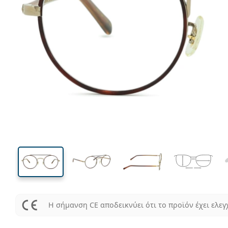
127 mm
Μήκος σκελετού
Μήκος
φακού
44 mm
47 mm
Ύψος φακού
Μήκος φακού
Η σήμανση CE αποδεικνύει ότι το προϊόν έχει ελεγ