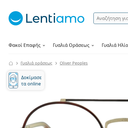
Αναζήτηση
Σύνδεση
Πλοήγηση στη σελίδα
Υγρά φακών
Πώς να παραγγείλετε
Φακοί Επαφής
Γυαλιά
Οράσεως
Γυαλιά Ηλί
Γυαλιά οράσεως
Oliver Peoples
Δοκίμασε
τα online