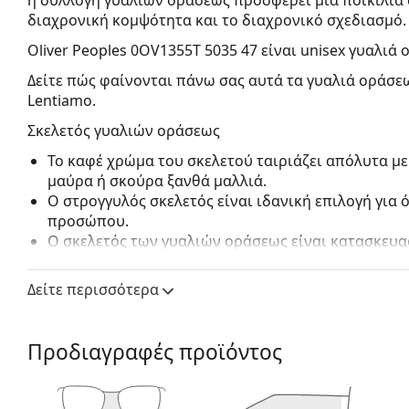
διαχρονική κομψότητα και το διαχρονικό σχεδιασμό.
Oliver Peoples 0OV1355T 5035 47
είναι unisex γυαλιά 
Δείτε πώς φαίνονται πάνω σας αυτά τα γυαλιά οράσεω
Lentiamo.
Σκελετός γυαλιών οράσεως
Το καφέ χρώμα του σκελετού ταιριάζει απόλυτα με
μαύρα ή σκούρα ξανθά μαλλιά.
Ο στρογγυλός σκελετός είναι ιδανική επιλογή για
προσώπου.
Ο σκελετός των γυαλιών οράσεως είναι κατασκευασ
ελαφρύ, υποαλλεργικό και άνετο.
Τα γυαλιά γυαλιά με περίγραμμα σκελετού έχουν 
Δείτε περισσότερα
αποτελούνται από μπροστινό σκελετό και ένα ζευ
συμπληρώσουν το στυλ σας χάρη στον αξιοσημείω
πλεονεκτήματά τους είναι η ανθεκτικότητα και το 
Προδιαγραφές προϊόντος
τον προστατεύουν από ζημιές. Αυτός ο τύπος σκελ
συμπεριλαμβανομένων των φακών με μεγαλύτερη ο
Τα ρυθμιζόμενα επιθέματα μύτης επιτρέπουν μια μ