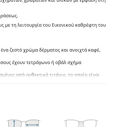
οράσεως.
ς με τη λειτουργία του Εικονικού καθρέφτη του
 ένα ζεστό χρώμα δέρματος και ανοιχτά καφέ,
 όσους έχουν τετράγωνο ή οβάλ σχήμα
μένος από ανθεκτικό τιτάνιο, το οποίο είναι
τους πιο συνηθισμένους τύπους σκελετών που
γάρι βραχίονες. Θα ανυψώσουν και θα
το σχεδιασμό τους. Μερικά από τα
γεγονός ότι περικλείουν πλήρως τον φακό και
ετού είναι κατάλληλος για όλους τους φακούς,
πτική ισχύ.
ικρή αλλαγή της θέσης και της εφαρμογής των