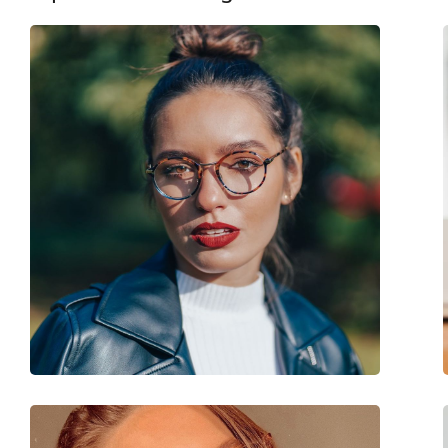
Γέφυρα:
23 mm
Βάρος:
235 γρ
Ρυθμιζόμενα μαξιλάρια μύτης:
Ναι
Εύκαμπτη άρθρωση:
Όχι
Clip-on:
Όχι
Αξεσουάρ
Παρέχονται με θήκη:
Ναι
Πανί καθαρισμού:
Ναι
Άλλα
Τύπος:
Unisex
Κατηγορία:
Γυαλιά οράσεως
Μάρκα:
Oliver Peoples
Κωδικός Προϊόντος / Μοντέλο:
0OV1355T 5035 47