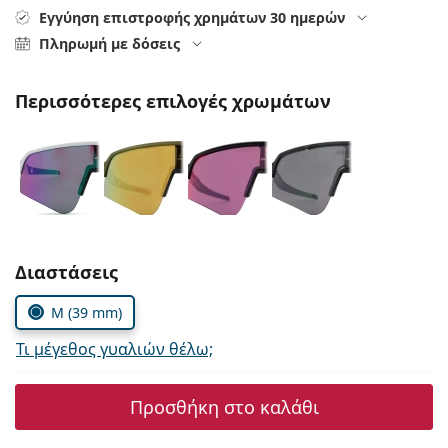
Persol
Εγγύηση επιστροφής χρημάτων 30 ημερών
Πληρωμή με δόσεις
Prada
Όλες οι μάρκες
Περισσότερες επιλογές χρωμάτων
Συμπληρώστε τις παράμετρους
Διαστάσεις
M (39 mm)
Τι μέγεθος γυαλιών θέλω;
Προσθήκη στο καλάθι