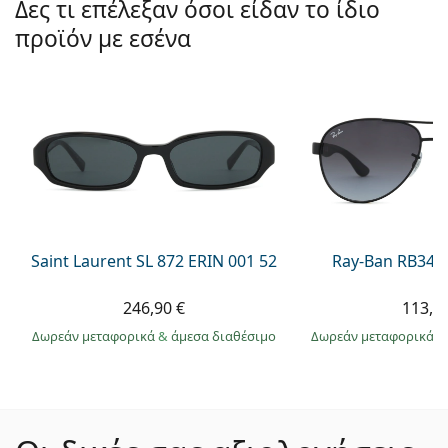
Δες τι επέλεξαν όσοι είδαν το ίδιο
προϊόν με εσένα
Saint Laurent SL 872 ERIN 001 52
Ray-Ban RB345
246,90 €
113,9
Δωρεάν μεταφορικά
&
άμεσα διαθέσιμο
Δωρεάν μεταφορικά
&