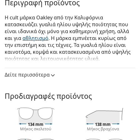
Περιγραφή προϊόντος
Η cult μάρκα Oakley από την Καλιφόρνια
κατασκευάζει γυαλιά ηλίου υψηλής ποιότητας που
είναι ιδανικά όχι μόνο για καθημερινή χρήση, αλλά
και για
αθλητισμό
. Η μάρκα εμπνέεται κυρίως από
την επιστήμη και τις τέχνες. Τα γυαλιά ηλίου είναι
καινοτόμα, κομψά και κατασκευασμένα από υψηλής
ποιότητας και λειτουργικότητας υλικά.
Oakley Sutro Lite Sweep OO 9465 04 39
είναι unisex
Δείτε περισσότερα
γυαλιά ηλίου.
Δείτε πώς φαίνονται πάνω σας αυτά τα γυαλιά ηλίου
με τη λειτουργία του Εικονικού καθρέφτη του
Προδιαγραφές προϊόντος
Lentiamo.
Σκελετός γυαλιών ηλίου
Το λευκό χρώμα του σκελετού ταιριάζει απόλυτα
134 mm
138 mm
με ένα δροσερό χρώμα του δέρματος και μαύρα,
Μήκος σκελετού
Μήκος βραχίονα
ανοιχτά καστανά και ανοιχτά ξανθά μαλλιά.