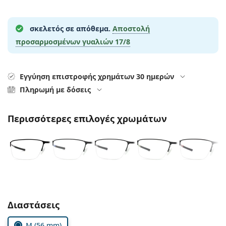
Persol
Prada
σκελετός σε απόθεμα.
Αποστολή
προσαρμοσμένων γυαλιών
17/8
Όλες οι μάρκες
Εγγύηση επιστροφής χρημάτων 30 ημερών
Πληρωμή με δόσεις
Περισσότερες επιλογές χρωμάτων
Συμπληρώστε τις παράμετρους
Διαστάσεις
M (56 mm)