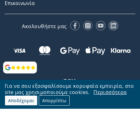
Επικοινωνία
Facebook
Instagram
YouTube
LinkedIn
Ακολουθήστε μας
Αξιολογήσεις
Για να σου εξασφαλίσουμε κορυφαία εμπειρία, στο
site μας χρησιμοποιούμε cookies.
Περισσότερα
Αποδέχομαι
Απορρίπτω
Επιστροφή στην αρχική σελίδα
Στην κορυφή
Το Lentiamo.gr λειτουργεί και ανήκει στην εταιρία Lentiamo s.r.o.,
Τσεχία
Μαζί σας 18 χρόνια.