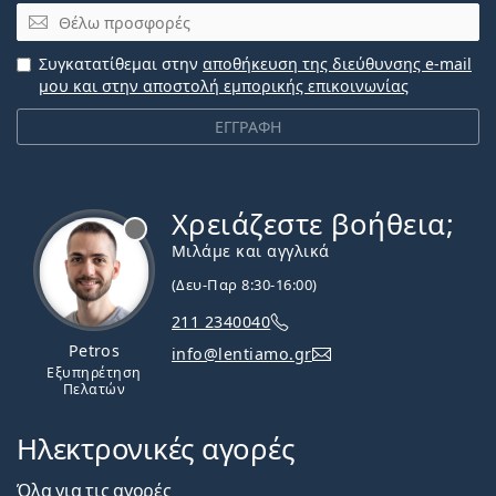
Email
Συγκατατίθεμαι στην
αποθήκευση της διεύθυνσης e-mail
μου και στην αποστολή εμπορικής επικοινωνίας
ΕΓΓΡΑΦΗ
Χρειάζεστε βοήθεια;
Εκτός σύνδεσης
Μιλάμε και αγγλικά
(Δευ-Παρ 8:30-16:00)
211 2340040
Petros
info@lentiamo.gr
Εξυπηρέτηση
Πελατών
Ηλεκτρονικές αγορές
Όλα για τις αγορές