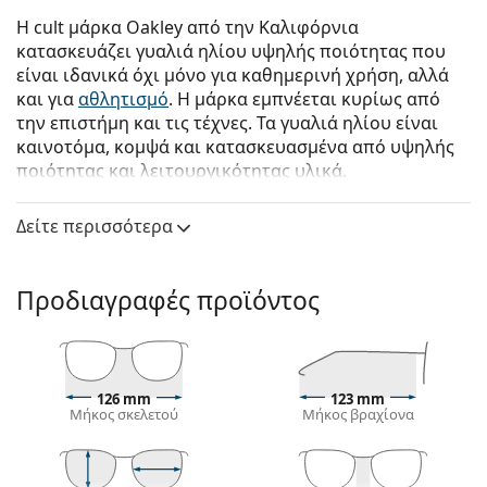
Η cult μάρκα Oakley από την Καλιφόρνια
κατασκευάζει γυαλιά ηλίου υψηλής ποιότητας που
είναι ιδανικά όχι μόνο για καθημερινή χρήση, αλλά
και για
αθλητισμό
. Η μάρκα εμπνέεται κυρίως από
την επιστήμη και τις τέχνες. Τα γυαλιά ηλίου είναι
καινοτόμα, κομψά και κατασκευασμένα από υψηλής
ποιότητας και λειτουργικότητας υλικά.
Oakley Resistor OJ 9010 05 23
είναι παιδικά γυαλιά
Δείτε περισσότερα
ηλίου.
Δείτε πώς φαίνονται πάνω σας αυτά τα γυαλιά ηλίου
με τη λειτουργία του Εικονικού καθρέφτη του
Προδιαγραφές προϊόντος
Lentiamo.
Σκελετός γυαλιών ηλίου
Το μπλε χρώμα του σκελετού ταιριάζει απόλυτα με
126 mm
123 mm
ένα δροσερό φυσικό χρώμα δέρματος και ανοιχτά
Μήκος σκελετού
Μήκος βραχίονα
καφέ, μαύρα ή ανοιχτά ξανθά μαλλιά.
Οι
ορθογώνιοι σκελετοί γυαλιών ηλίου
είναι
ιδανική επιλογή για όσους έχουν οβάλ ή