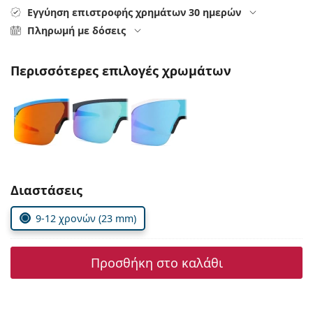
Persol
Εγγύηση επιστροφής χρημάτων 30 ημερών
Πληρωμή με δόσεις
Prada
Όλες οι μάρκες
Περισσότερες επιλογές χρωμάτων
Συμπληρώστε τις παράμετρους
Διαστάσεις
9-12 χρονών (23 mm)
Προσθήκη στο καλάθι