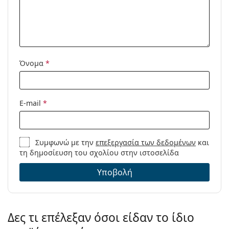
βρείτε περισσότερα μοντέλα από δημοφιλείς μάρκες.
Αθλητικά:
Ποδηλασία, Τρέξιμο, Πεζοπορία,
Ποδηλασία εκτός δρόμου
Κωδικός
OJ 9010 901005 23
Προϊόντος /
Μοντέλο:
Όνομα
*
E-mail
*
Συμφωνώ με την
επεξεργασία των δεδομένων
και
τη δημοσίευση του σχολίου στην ιστοσελίδα
Υποβολή
Δες τι επέλεξαν όσοι είδαν το ίδιο