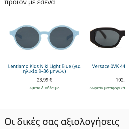
προϊόν με εσένα
Lentiamo Kids Niki Light Blue (για
Versace 0VK 442
ηλικία 9–36 μηνών)
23,99 €
102,9
άμεσα διαθέσιμο
Δωρεάν μεταφορικά
&
Οι δικές σας αξιολογήσεις