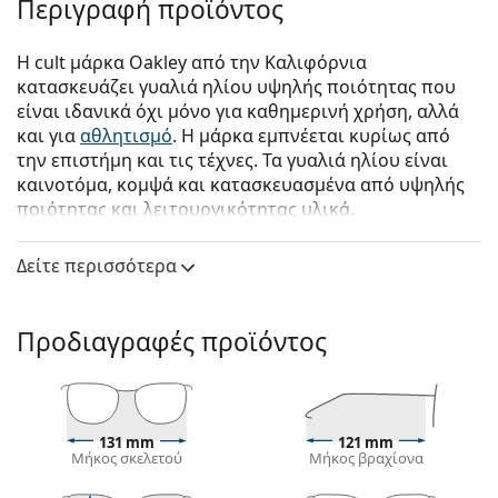
Περιγραφή προϊόντος
Η cult μάρκα Oakley από την Καλιφόρνια
κατασκευάζει γυαλιά ηλίου υψηλής ποιότητας που
είναι ιδανικά όχι μόνο για καθημερινή χρήση, αλλά
και για
αθλητισμό
. Η μάρκα εμπνέεται κυρίως από
την επιστήμη και τις τέχνες. Τα γυαλιά ηλίου είναι
καινοτόμα, κομψά και κατασκευασμένα από υψηλής
ποιότητας και λειτουργικότητας υλικά.
Oakley M2 Frame XL OO 9343 21 45
είναι αντρικά
Δείτε περισσότερα
γυαλιά ηλίου.
Δείτε πώς φαίνονται πάνω σας αυτά τα γυαλιά ηλίου
με τη λειτουργία του Εικονικού καθρέφτη του
Προδιαγραφές προϊόντος
Lentiamo.
Σκελετός γυαλιών ηλίου
Το μαύρο χρώμα του σκελετού ταιριάζει απόλυτα
131 mm
121 mm
με το δροσερό χρώμα του δέρματος και τα ανοιχτά
Μήκος σκελετού
Μήκος βραχίονα
ξανθά, ανοιχτά καφέ ή μαύρα μαλλιά.