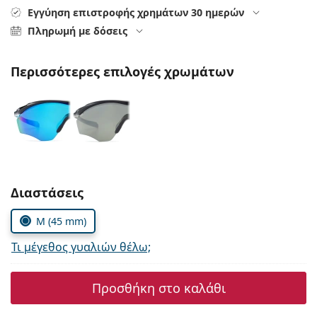
Persol
Εγγύηση επιστροφής χρημάτων 30 ημερών
Πληρωμή με δόσεις
Prada
Όλες οι μάρκες
Περισσότερες επιλογές χρωμάτων
Συμπληρώστε τις παράμετρους
Διαστάσεις
M (45 mm)
Τι μέγεθος γυαλιών θέλω;
Προσθήκη στο καλάθι