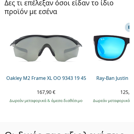
Δες τι επέλεξαν όσοι είδαν το ίδιο
προϊόν με εσένα
ΕΠ
Oakley M2 Frame XL OO 9343 19 45
Ray-Ban Justin 
167,90 €
125,9
Δωρεάν μεταφορικά
&
άμεσα διαθέσιμο
Δωρεάν μεταφορικά
&