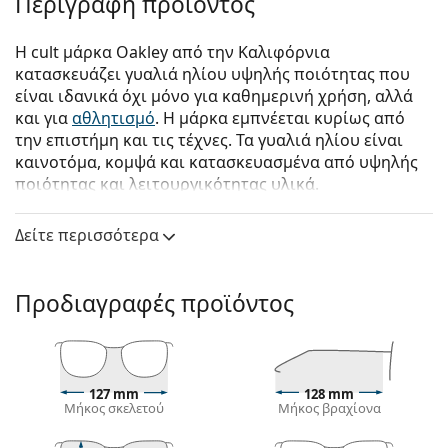
Περιγραφή προϊόντος
Η cult μάρκα Oakley από την Καλιφόρνια
κατασκευάζει γυαλιά ηλίου υψηλής ποιότητας που
είναι ιδανικά όχι μόνο για καθημερινή χρήση, αλλά
και για
αθλητισμό
. Η μάρκα εμπνέεται κυρίως από
την επιστήμη και τις τέχνες. Τα γυαλιά ηλίου είναι
καινοτόμα, κομψά και κατασκευασμένα από υψηλής
ποιότητας και λειτουργικότητας υλικά.
Oakley Holbrook XS OJ 9007 11 53
είναι παιδικά
Δείτε περισσότερα
γυαλιά ηλίου.
Δείτε πώς φαίνονται πάνω σας αυτά τα γυαλιά ηλίου
με τη λειτουργία του Εικονικού καθρέφτη του
Προδιαγραφές προϊόντος
Lentiamo.
Σκελετός γυαλιών ηλίου
Το καφέ χρώμα του σκελετού ταιριάζει απόλυτα με
127 mm
128 mm
το ζεστό χρώμα του δέρματος και ανοιχτά καφέ,
Μήκος σκελετού
Μήκος βραχίονα
μαύρα ή σκούρα ξανθά μαλλιά.