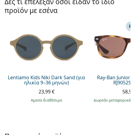
Δες τι επέλεξαν όσοι είδαν το ίδιο
Persol
προϊόν με εσένα
Prada
ΕΠ
Όλες οι μάρκες
Lentiamo Kids Niki Dark Sand (για
Ray-Ban Junior 
ηλικία 9–36 μηνών)
RJ9052S 
23,99 €
58,99
άμεσα διαθέσιμο
Δωρεάν μεταφορικά
&