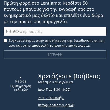
Πρώτη φορά στο Lentiamo; Κερδίστε 50
πόντους μπόνους για την εγγραφή σας στο
ενημερωτικό μας δελτίο και επιλέξτε ένα δώρο
με την πρώτη σας παραγγελία.
Email
Συγκατατίθεμαι στην
αποθήκευση της διεύθυνσης e-mail
μου και στην αποστολή εμπορικής επικοινωνίας
ΕΓΓΡΑΦΗ
Χρειάζεστε βοήθεια;
Εκτός σύνδεσης
Μιλάμε και αγγλικά
(Δευ-Παρ 8:30-16:00)
211 2340040
Petros
info@lentiamo.gr
Εξυπηρέτηση