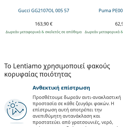
Gucci GG2107OL 005 57
Puma PE0027
163,90 €
62,99
Δωρεάν μεταφορικά
&
σκελετός σε απόθεμα
Δωρεάν μεταφορικά
&
σ
Το Lentiamo χρησιμοποιεί φακούς
κορυφαίας ποιότητας
Ανθεκτική επίστρωση
Προσθέτουμε δωρεάν αντι-ανακλαστική
προστασία σε κάθε ζευγάρι φακών. Η
επίστρωση αυτή αποτρέπει την
ανεπιθύμητη αντανάκλαση και
προστατεύει από γρατσουνιές, νερό,