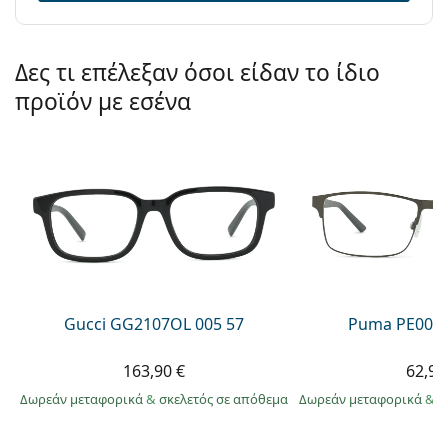
Προϊόντος /
Μοντέλο:
Δες τι επέλεξαν όσοι είδαν το ίδιο
προϊόν με εσένα
Gucci GG2107OL 005 57
Puma PE0027
163,90 €
62,99
Δωρεάν μεταφορικά
&
σκελετός σε απόθεμα
Δωρεάν μεταφορικά
&
σ