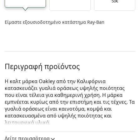
50€
Είμαστε εξουσιοδοτημένο κατάστημα Ray-Ban
Περιγραφή προϊόντος
Η καλτ μάρκα Oakley από την Καλιφόρνια
κατασκευάζει γυαλιά οράσεως υψηλής ποιότητας
που είναι τέλεια για καθημερινή χρήση. Η μάρκα
εμπνέεται κυρίως από την επιστήμη και τις τέχνες. Τα
γυαλιά οράσεως είναι καινοτόμα, κομψά και
κατασκευασμένα από υψηλής ποιότητας και
λειτουργικά υλικά.
Oakley Exchange OX8055 805506 54
είναι αντρικά
Δείτε περισσότερα
γυαλιά οράσεως.