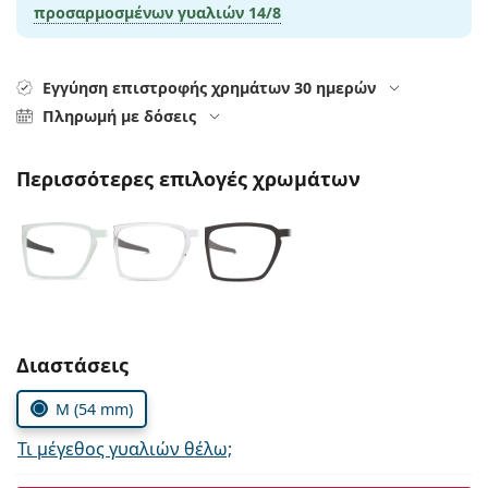
Persol
προσαρμοσμένων γυαλιών
14/8
Prada
Εγγύηση επιστροφής χρημάτων 30 ημερών
Όλες οι μάρκες
Πληρωμή με δόσεις
Περισσότερες επιλογές χρωμάτων
Συμπληρώστε τις παράμετρους
Διαστάσεις
M (54 mm)
Τι μέγεθος γυαλιών θέλω;