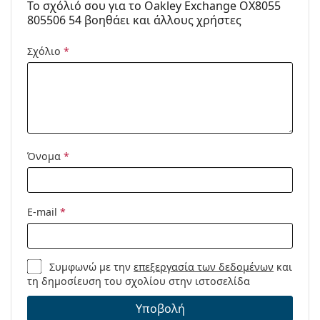
To σχόλιό σου για το Oakley Exchange OX8055
μαξιλάρια
Είναι ιατρικό προϊόν. Διαβάστε τις οδηγίες πριν από
805506 54 βοηθάει και άλλους χρήστες
μύτης:
τη χρήση.
Εύκαμπτη
Όχι
Σχόλιο
*
άρθρωση:
Clip-on:
Όχι
Αξεσουάρ
Παρέχονται με
Ναι
θήκη:
Όνομα
*
Πανί
Ναι
καθαρισμού:
Άλλα
E-mail
*
Τύπος:
Ανδρικά
Κατηγορία:
Γυαλιά οράσεως
Συμφωνώ με την
επεξεργασία των δεδομένων
και
τη δημοσίευση του σχολίου στην ιστοσελίδα
Μάρκα:
Oakley
Υποβολή
Κωδικός
0OX8055 805506 54