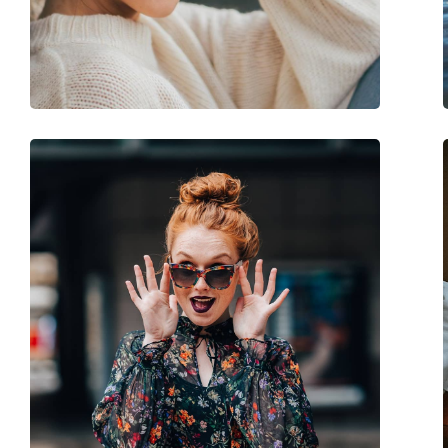
Βάρος:
240 γρ
Ρυθμιζόμενα μαξιλάρια μύτης:
Όχι
Εύκαμπτη άρθρωση:
Όχι
Αξεσουάρ
Παρέχονται με θήκη:
Ναι
Πανί καθαρισμού:
Ναι
Άλλα
Τύπος:
Ανδρικά
Κατηγορία:
Γυαλιά Ηλίου Επώ
Μάρκα:
Nike
Χρήση:
Αθλητικά
Αθλητικά:
Ποδηλασία, Τρέξιμ
Κωδικός Προϊόντος / Μοντέλο:
DC3407 011 76