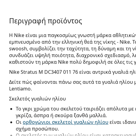
Περιγραφή προϊόντος
Η Nike είναι μια παγκοσμίως γνωστή μάρκα αθλητικών
εμπνευσμένο από την ελληνική θεά της νίκης - Nike. 
swoosh, συμβολίζει την ταχύτητα, τη δύναμη και τη 
συνδυάζει υψηλή ποιότητα, διαχρονικό σχεδιασμό, λ
καθιστούν τη μάρκα Nike πολύ δημοφιλή σε όλες τις γ
Nike Stratus M DC3407 011 76
είναι αντρικά γυαλιά ηλ
Δείτε πώς φαίνονται πάνω σας αυτά τα γυαλιά ηλίου 
Lentiamo.
Σκελετός γυαλιών ηλίου
Το γκρι χρώμα του σκελετού ταιριάζει απόλυτα με
γκρίζα, άσπρα ή σκούρα ξανθά μαλλιά.
Οι
ορθογώνιοι σκελετοί γυαλιών ηλίου
είναι ιδαν
σχήμα προσώπου.
Ο σκελετός των γυαλιών ηλίου είναι κατασκευασμ