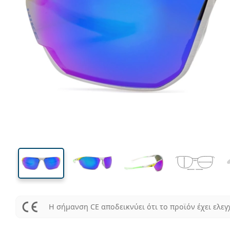
134 mm
Μήκος σκελετού
Μήκος
φακού
40 mm
76 mm
Ύψος φακού
Μήκος φακού
Η σήμανση CE αποδεικνύει ότι το προϊόν έχει ελεγ