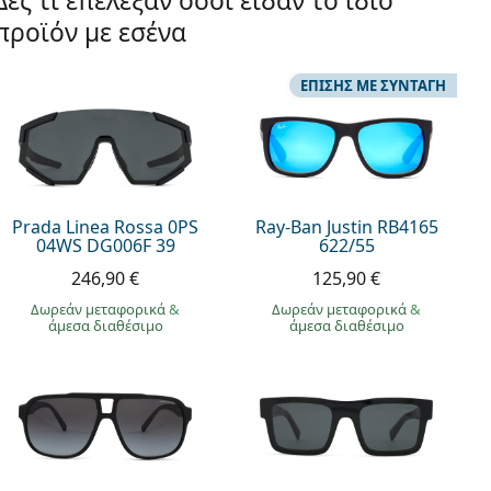
Δες τι επέλεξαν όσοι είδαν το ίδιο
προϊόν με εσένα
ΕΠΊΣΗΣ ΜΕ ΣΥΝΤΑΓΉ
Prada Linea Rossa 0PS
Ray-Ban Justin RB4165
04WS DG006F 39
622/55
246,90 €
125,90 €
Δωρεάν μεταφορικά
&
Δωρεάν μεταφορικά
&
άμεσα διαθέσιμο
άμεσα διαθέσιμο