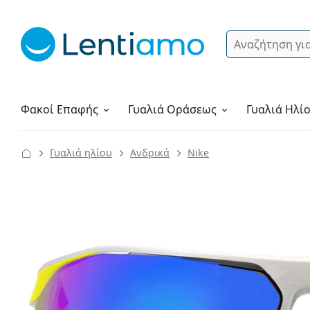
Αναζήτηση
Σύνδεση
Πλοήγηση στη σελίδα
Υγρά φακών
Πώς να παραγγείλετε
Φακοί Επαφής
Γυαλιά
Οράσεως
Γυαλιά Ηλί
Γυαλιά ηλίου
Ανδρικά
Nike