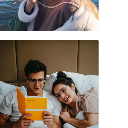
νυμες Μάρκες
ο, Πεζοπορία, Ποδηλασία εκτός δρόμου